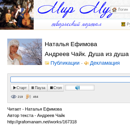
Р
Наталья Ефимова
Андреев Чайк. Душа из душа
Публикации
-
Декламация
Старт
Пауза
Стоп
219
464
Читает - Наталья Ефимова
Автор текста - Андреев Чайк
http://grafomanam.net/works/167318