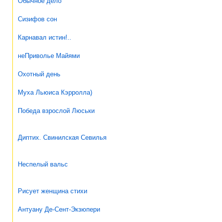
Обычное дело
Сизифов сон
Карнавал истин!..
неПриволье Майями
Охотный день
Муха Льюиса Кэрролла)
Победа взрослой Люськи
Диптих. Свинилская Севилья
Неспелый вальс
Рисует женщина стихи
Антуану Де-Сент-Экзюпери