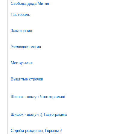
Свобода деда Митяя
Пастораль
Заклинание
Узелковая магия
Мои крылья
Вышитые строчки
Шишок - шалун /тавтограмма/
Шишок - шалун :) Тавтограмма
С днём рождения, Горыныч!