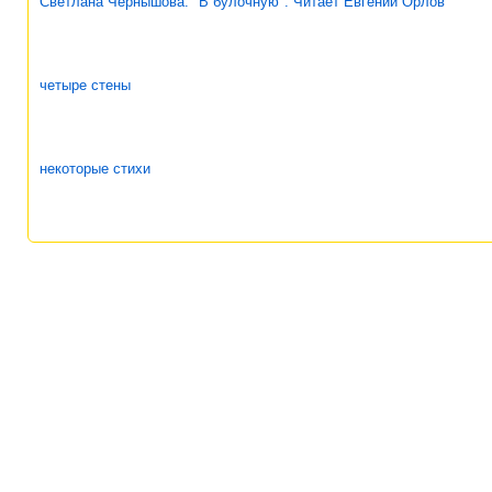
Светлана Чернышова. "В булочную". Читает Евгений Орлов
четыре стены
некоторые стихи