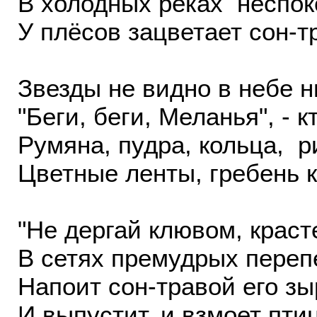
В холодных реках неспок
У плёсов зацветает сон-т
Звезды не видно в небе н
"Беги, беги, Меланья", - к
Румяна, пудра, кольца, р
Цветные ленты, гребень к
"Не дергай клювом, красте
В сетях премудрых перепе
Напоит сон-травой его з
И выпустит, и взмоет пти