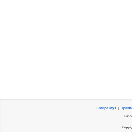
О
Мире Муз
|
Прави
Разр
Copyri