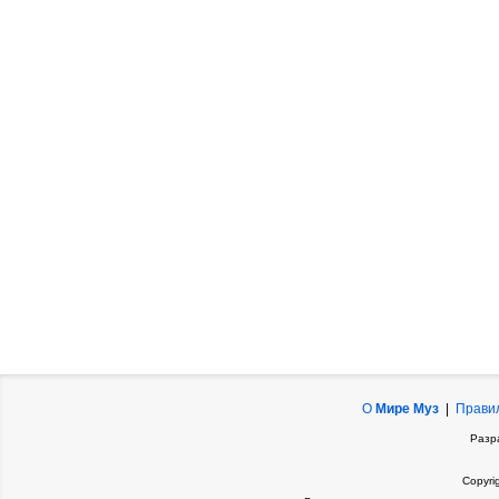
О
Мире Муз
|
Прави
Разр
Copyri