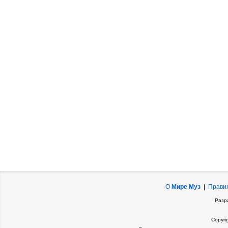
О
Мире Муз
|
Прави
Разр
Copyri