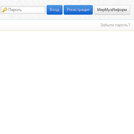
МирМузИнформ
Вход
Регистрация
Забыли пароль?