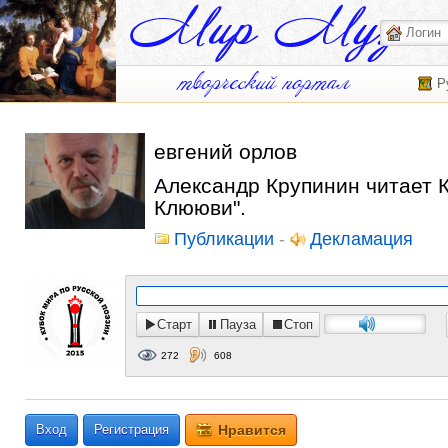
Р
евгений орлов
Александр Крупинин читает 
Клююви".
Публикации
-
Декламация
Старт
Пауза
Стоп
272
608
Вход
Регистрация
Нравится