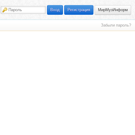
МирМузИнформ
Вход
Регистрация
Забыли пароль?