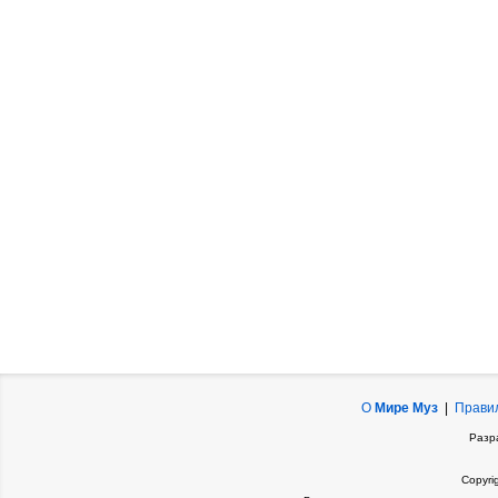
О
Мире Муз
|
Прави
Разр
Copyri