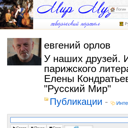
Р
евгений орлов
У наших друзей. 
парижского литер
Елены Кондратье
"Русский Мир"
Публикации
-
Инт