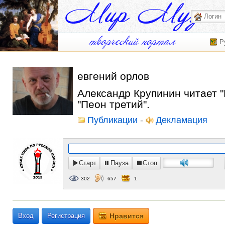
Р
евгений орлов
Александр Крупинин читает "
"Пеон третий".
Публикации
-
Декламация
Старт
Пауза
Стоп
302
657
1
Вход
Регистрация
Нравится