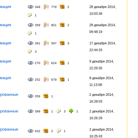
мация
28 декабря 2014,
349
779
2
10:03:36
1
мация
28 декабря 2014,
359
801
2
09:48:19
1
мация
17 декабря 2014,
361
597
3
22:44:33
3
мация
9 декабря 2014,
270
624
1
22:29:35
мация
8 декабря 2014,
252
679
1
11:13:08
рованные
2 декабря 2014,
356
1
16:28:03
рованные
2 декабря 2014,
399
1
3
1
16:26:29
рованные
2 декабря 2014,
432
2
1
16:25:43