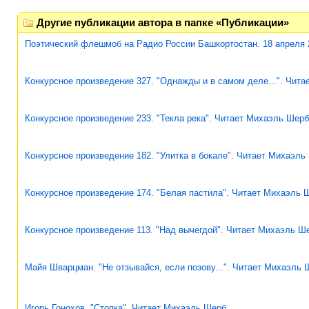
Другие публикации автора в папке «Публикации»
Поэтический флешмоб на Радио России Башкортостан. 18 апреля 
Конкурсное произведение 327. "Однажды и в самом деле...". Чит
Конкурсное произведение 233. "Текла река". Читает Михаэль Шерб
Конкурсное произведение 182. "Улитка в бокале". Читает Михаэль
Конкурсное произведение 174. "Белая пастила". Читает Михаэль 
Конкурсное произведение 113. "Над вычегдой". Читает Михаэль Ш
Майя Шварцман. "Не отзывайся, если позову...". Читает Михаэль 
Игорь Гонохов. "Стопка". Читает Михаэль Шерб.