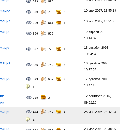
393
673
мация
10 мая 2017, 19:55:19
309
700
2
мация
10 мая 2017, 19:51:21
299
644
1
мация
12 апреля 2017,
396
652
18:16:07
мация
16 декабря 2016,
327
726
1
19:54:54
мация
16 декабря 2016,
336
752
3
19:57:22
мация
17 декабря 2016,
393
657
2
13:47:15
1
ие
12 сентября 2016,
338
3
ия)
09:32:28
мация
23 мая 2016, 22:42:03
403
767
4
1
мация
23 мая 2016, 22:38:06