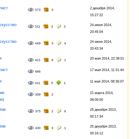
лист
2 декабря 2014,
573
3
15:27:22
скусство
24 июня 2014,
511
3
2
20:45:04
скусство
24 июня 2014,
449
3
4
20:43:34
я
20 мая 2014, 22:38:01
421
6
1
лист
17 мая 2014, 11:31:44
686
я
11 мая 2014, 08:36:07
411
5
1
ие
21 марта 2014,
309
2
ия)
08:00:00
изм
25 декабря 2013,
375
2
6
00:17:34
изм
25 декабря 2013,
430
3
1
00:16:12