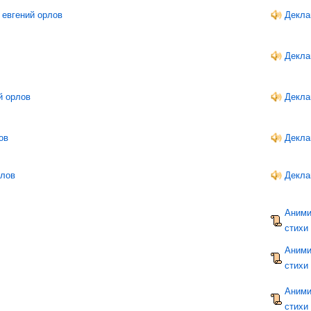
 евгений орлов
Декла
Декла
й орлов
Декла
ов
Декла
рлов
Декла
Аними
стихи
Аними
стихи
Аними
стихи