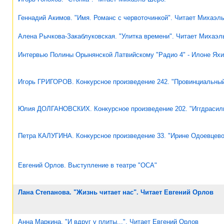
Геннадий Акимов. "Имя. Романс с червоточинкой". Читает Михаэл
Алена Рычкова-Закаблуковская. "Улитка времени". Читает Михаэл
Интервью Полины Орынянской Латвийскому "Радио 4" - Илоне Ях
Игорь ГРИГОРОВ. Конкурсное произведение 242. "Провинциальный
Юлия ДОЛГАНОВСКИХ. Конкурсное произведение 202. "Иггдрасиль
Петра КАЛУГИНА. Конкурсное произведение 33. "Ирине Одоевцево
Евгений Орлов. Выступление в театре "ОСА"
Лана Степанова. "Жизнь читает нас". Читает Евгений Орлов
Анна Маркина. "И вдруг у плиты...". Читает Евгений Орлов