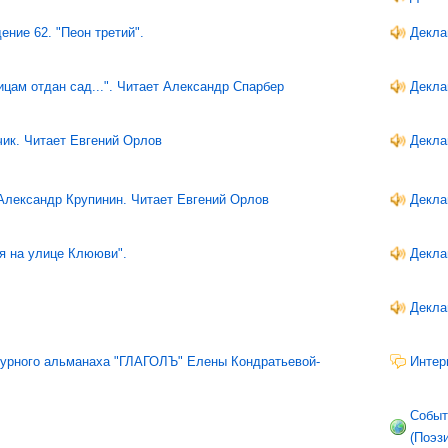
ение 62. "Пеон третий".
Декла
цам отдан сад...". Читает Александр Спарбер
Декла
чик. Читает Евгений Орлов
Декла
Александр Крупинин. Читает Евгений Орлов
Декла
я на улице Клююви".
Декла
Декла
атурного альманаха "ГЛАГОЛЪ" Елены Кондратьевой-
Интер
Событ
(Поэз