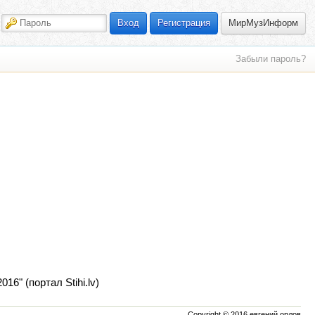
МирМузИнформ
Вход
Регистрация
Забыли пароль?
6" (портал Stihi.lv)
Copyright © 2016 евгений орлов