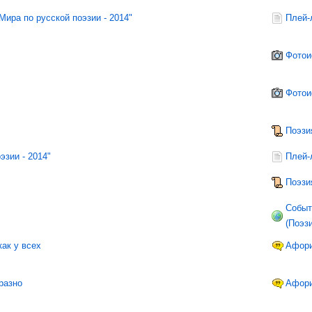
ира по русской поэзии - 2014"
Плей-
Фотои
Фотои
Поэзи
эзии - 2014"
Плей-
Поэзи
Событ
(Поэз
как у всех
Афор
бразно
Афор