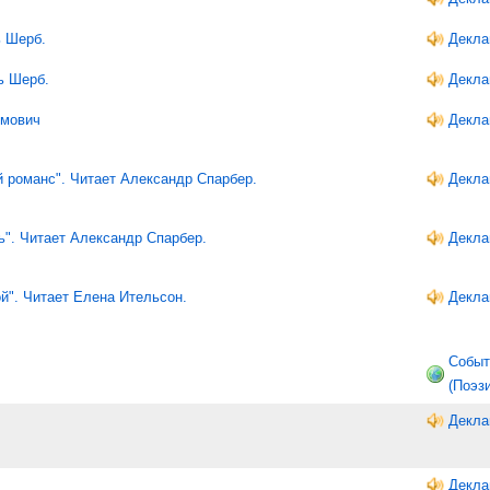
ь Шерб.
Декла
ь Шерб.
Декла
имович
Декла
 романс". Читает Александр Спарбер.
Декла
". Читает Александр Спарбер.
Декла
й". Читает Елена Ительсон.
Декла
Событ
(Поэз
Декла
Декла