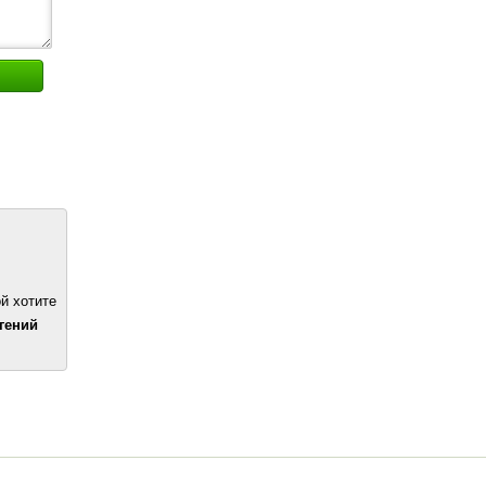
й хотите
вгений