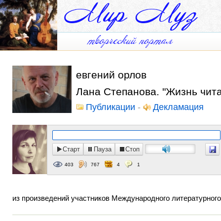
евгений орлов
Лана Степанова. "Жизнь чита
Публикации
-
Декламация
Старт
Пауза
Стоп
403
767
4
1
из произведений участников Международного литературного ко