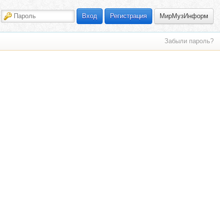
МирМузИнформ
Вход
Регистрация
Забыли пароль?