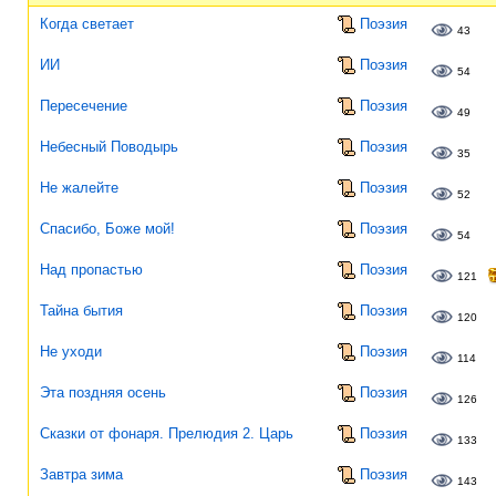
Когда светает
Поэзия
43
ИИ
Поэзия
54
Пересечение
Поэзия
49
Небесный Поводырь
Поэзия
35
Не жалейте
Поэзия
52
Спасибо, Боже мой!
Поэзия
54
Над пропастью
Поэзия
121
Тайна бытия
Поэзия
120
Не уходи
Поэзия
114
Эта поздняя осень
Поэзия
126
Сказки от фонаря. Прелюдия 2. Царь
Поэзия
133
Завтра зима
Поэзия
143