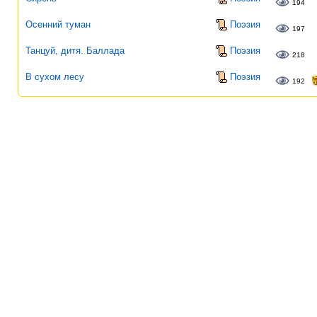
194
Осенний туман
Поэзия
197
Танцуй, дитя. Баллада
Поэзия
218
В сухом лесу
Поэзия
192