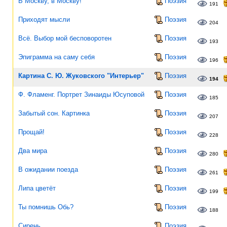
В Москву, в Москву!
Поэзия
191
Приходят мысли
Поэзия
204
Всё. Выбор мой бесповоротен
Поэзия
193
Эпиграмма на саму себя
Поэзия
196
Картина С. Ю. Жуковского "Интерьер"
Поэзия
194
Ф. Фламенг. Портрет Зинаиды Юсуповой
Поэзия
185
Забытый сон. Картинка
Поэзия
207
Прощай!
Поэзия
228
Два мира
Поэзия
280
В ожидании поезда
Поэзия
261
Липа цветёт
Поэзия
199
Ты помнишь Обь?
Поэзия
188
Сирень
Поэзия