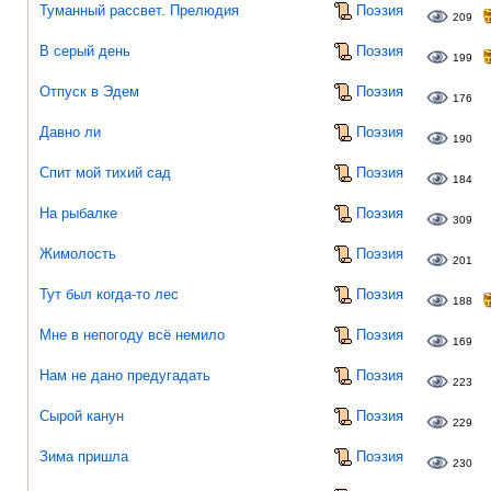
Туманный рассвет. Прелюдия
Поэзия
209
В серый день
Поэзия
199
Отпуск в Эдем
Поэзия
176
Давно ли
Поэзия
190
Спит мой тихий сад
Поэзия
184
На рыбалке
Поэзия
309
Жимолость
Поэзия
201
Тут был когда-то лес
Поэзия
188
Мне в непогоду всё немило
Поэзия
169
Нам не дано предугадать
Поэзия
223
Сырой канун
Поэзия
229
Зима пришла
Поэзия
230