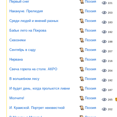
Первый снег
Поэзия
221
Накануне. Прелюдия
Поэзия
203
Среди людей и мнений разных
Поэзия
183
Бабье лето на Покрова
Поэзия
192
Сквозняки
Поэзия
198
Сентябрь в саду
Поэзия
207
Нирвана
Поэзия
216
Свеча горела на столе. АКРО
Поэзия
204
В волшебном лесу
Поэзия
192
И будет день, когда прольются ливни
Поэзия
187
Молчите!
Поэзия
265
И. Крамской. Портрет неизвестной
Поэзия
202