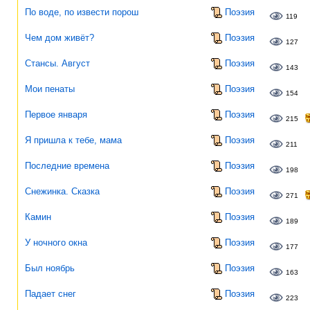
По воде, по извести порош
Поэзия
119
Чем дом живёт?
Поэзия
127
Стансы. Август
Поэзия
143
Мои пенаты
Поэзия
154
Первое января
Поэзия
215
Я пришла к тебе, мама
Поэзия
211
Последние времена
Поэзия
198
Снежинка. Сказка
Поэзия
271
Камин
Поэзия
189
У ночного окна
Поэзия
177
Был ноябрь
Поэзия
163
Падает снег
Поэзия
223