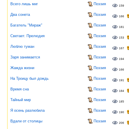
Всего лишь миг
Поэзия
159
Два сонета
Поэзия
166
Багатель "Мираж"
Поэзия
181
Светает. Прелюдия
Поэзия
153
Люблю туман
Поэзия
167
Заря занимается
Поэзия
194
Жажда жизни
Поэзия
166
На Троицу был дождь
Поэзия
191
Время сна
Поэзия
184
Тайный мир
Поэзия
185
Я осень разлюбила
Поэзия
190
Вдали от столицы
Поэзия
206