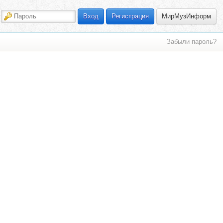
МирМузИнформ
Вход
Регистрация
Забыли пароль?