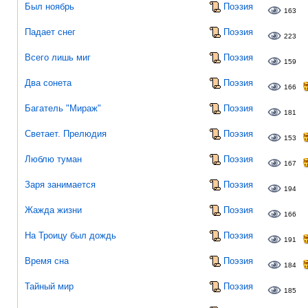
Был ноябрь
Поэзия
163
Падает снег
Поэзия
223
Всего лишь миг
Поэзия
159
Два сонета
Поэзия
166
Багатель "Мираж"
Поэзия
181
Светает. Прелюдия
Поэзия
153
Люблю туман
Поэзия
167
Заря занимается
Поэзия
194
Жажда жизни
Поэзия
166
На Троицу был дождь
Поэзия
191
Время сна
Поэзия
184
Тайный мир
Поэзия
185