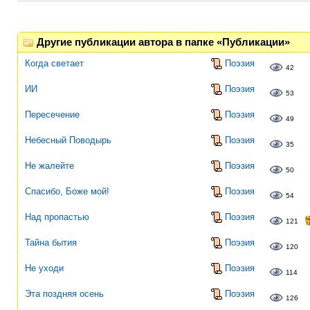
Другие публикации автора в папке «Публикации»
Когда светает
Поэзия
42
ИИ
Поэзия
53
Пересечение
Поэзия
49
Небесный Поводырь
Поэзия
35
Не жалейте
Поэзия
50
Спасибо, Боже мой!
Поэзия
54
Над пропастью
Поэзия
121
Тайна бытия
Поэзия
120
Не уходи
Поэзия
114
Эта поздняя осень
Поэзия
126