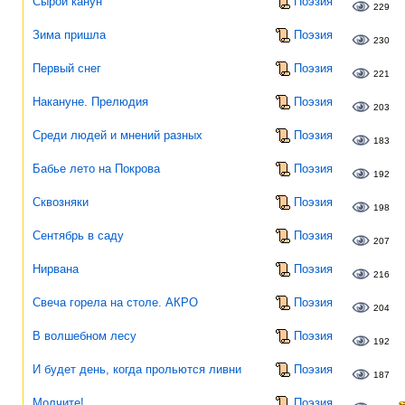
Сырой канун
Поэзия
229
Зима пришла
Поэзия
230
Первый снег
Поэзия
221
Накануне. Прелюдия
Поэзия
203
Среди людей и мнений разных
Поэзия
183
Бабье лето на Покрова
Поэзия
192
Сквозняки
Поэзия
198
Сентябрь в саду
Поэзия
207
Нирвана
Поэзия
216
Свеча горела на столе. АКРО
Поэзия
204
В волшебном лесу
Поэзия
192
И будет день, когда прольются ливни
Поэзия
187
Молчите!
Поэзия