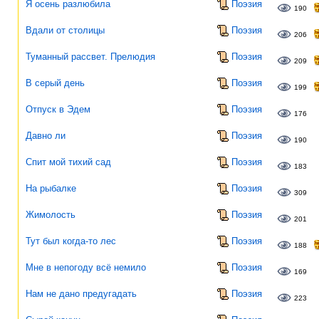
Я осень разлюбила
Поэзия
190
Вдали от столицы
Поэзия
206
Туманный рассвет. Прелюдия
Поэзия
209
В серый день
Поэзия
199
Отпуск в Эдем
Поэзия
176
Давно ли
Поэзия
190
Спит мой тихий сад
Поэзия
183
На рыбалке
Поэзия
309
Жимолость
Поэзия
201
Тут был когда-то лес
Поэзия
188
Мне в непогоду всё немило
Поэзия
169
Нам не дано предугадать
Поэзия
223