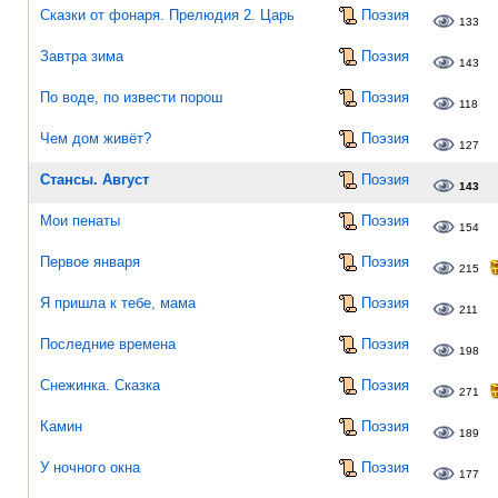
Сказки от фонаря. Прелюдия 2. Царь
Поэзия
133
Завтра зима
Поэзия
143
По воде, по извести порош
Поэзия
118
Чем дом живёт?
Поэзия
127
Стансы. Август
Поэзия
143
Мои пенаты
Поэзия
154
Первое января
Поэзия
215
Я пришла к тебе, мама
Поэзия
211
Последние времена
Поэзия
198
Снежинка. Сказка
Поэзия
271
Камин
Поэзия
189
У ночного окна
Поэзия
177