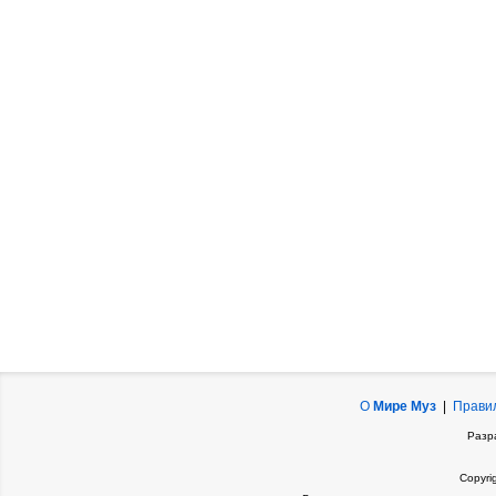
О
Мире Муз
|
Прави
Разр
Copyri