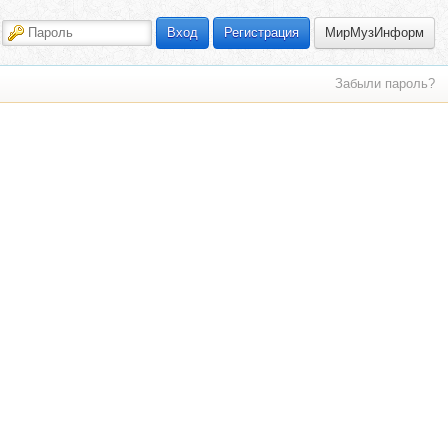
МирМузИнформ
Вход
Регистрация
Забыли пароль?