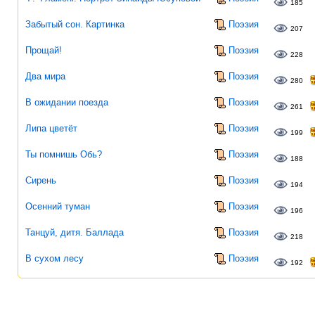
185
Забытый сон. Картинка
Поэзия
207
Прощай!
Поэзия
228
Два мира
Поэзия
280
В ожидании поезда
Поэзия
261
Липа цветёт
Поэзия
199
Ты помнишь Обь?
Поэзия
188
Сирень
Поэзия
194
Осенний туман
Поэзия
196
Танцуй, дитя. Баллада
Поэзия
218
В сухом лесу
Поэзия
192