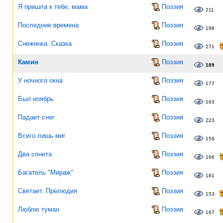
Я пришла к тебе, мама
Поэзия
211
Последние времена
Поэзия
198
Снежинка. Сказка
Поэзия
271
Камин
Поэзия
189
У ночного окна
Поэзия
177
Был ноябрь
Поэзия
163
Падает снег
Поэзия
223
Всего лишь миг
Поэзия
159
Два сонета
Поэзия
166
Багатель "Мираж"
Поэзия
181
Светает. Прелюдия
Поэзия
153
Люблю туман
Поэзия
167