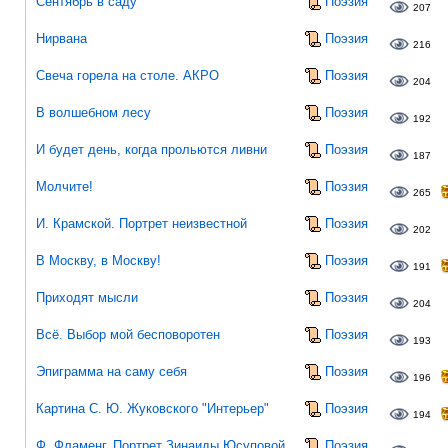
Сентябрь в саду
Поэзия
207
Нирвана
Поэзия
216
Свеча горела на столе. АКРО
Поэзия
204
В волшебном лесу
Поэзия
192
И будет день, когда прольются ливни
Поэзия
187
Молчите!
Поэзия
265
И. Крамской. Портрет неизвестной
Поэзия
202
В Москву, в Москву!
Поэзия
191
Приходят мысли
Поэзия
204
Всё. Выбор мой бесповоротен
Поэзия
193
Эпиграмма на саму себя
Поэзия
196
Картина С. Ю. Жуковского "Интерьер"
Поэзия
194
Ф. Фламенг. Портрет Зинаиды Юсуповой
Поэзия