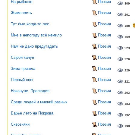
На рыбалке
Поэзия
309
Жимолость
Поэзия
201
Тут был когда-то лес
Поэзия
188
Мне в непогоду всё немило
Поэзия
169
Нам не дано предугадать
Поэзия
223
Сырой канун
Поэзия
229
Зима пришла
Поэзия
229
Первый снег
Поэзия
221
Накануне. Прелюдия
Поэзия
203
Среди людей и мнений разных
Поэзия
183
Бабье лето на Покрова
Поэзия
192
Сквозняки
Поэзия
198