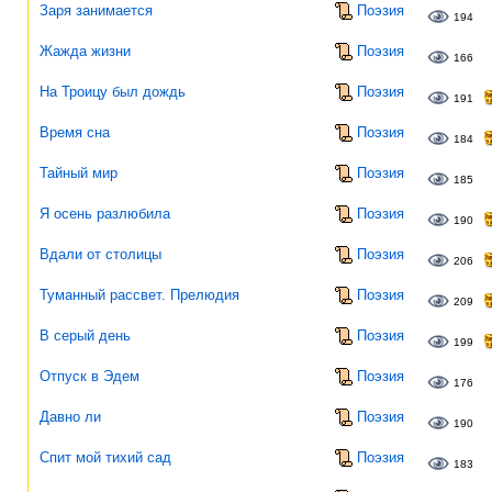
Заря занимается
Поэзия
194
Жажда жизни
Поэзия
166
На Троицу был дождь
Поэзия
191
Время сна
Поэзия
184
Тайный мир
Поэзия
185
Я осень разлюбила
Поэзия
190
Вдали от столицы
Поэзия
206
Туманный рассвет. Прелюдия
Поэзия
209
В серый день
Поэзия
199
Отпуск в Эдем
Поэзия
176
Давно ли
Поэзия
190
Спит мой тихий сад
Поэзия
183