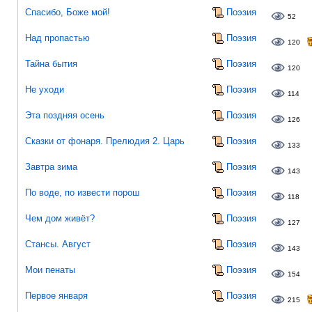
Спасибо, Боже мой!
Поэзия
52
Над пропастью
Поэзия
120
Тайна бытия
Поэзия
120
Не уходи
Поэзия
114
Эта поздняя осень
Поэзия
126
Сказки от фонаря. Прелюдия 2. Царь
Поэзия
133
Завтра зима
Поэзия
143
По воде, по извести порош
Поэзия
118
Чем дом живёт?
Поэзия
127
Стансы. Август
Поэзия
143
Мои пенаты
Поэзия
154
Первое января
Поэзия
215