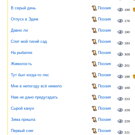
В серый день
Поэзия
199
Отпуск в Эдем
Поэзия
176
Давно ли
Поэзия
190
Спит мой тихий сад
Поэзия
183
На рыбалке
Поэзия
309
Жимолость
Поэзия
201
Тут был когда-то лес
Поэзия
188
Мне в непогоду всё немило
Поэзия
169
Нам не дано предугадать
Поэзия
223
Сырой канун
Поэзия
229
Зима пришла
Поэзия
229
Первый снег
Поэзия
221