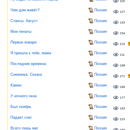
118
Чем дом живёт?
Поэзия
127
Стансы. Август
Поэзия
143
Мои пенаты
Поэзия
154
Первое января
Поэзия
215
Я пришла к тебе, мама
Поэзия
211
Последние времена
Поэзия
198
Снежинка. Сказка
Поэзия
271
Камин
Поэзия
189
У ночного окна
Поэзия
177
Был ноябрь
Поэзия
163
Падает снег
Поэзия
223
Всего лишь миг
Поэзия
159