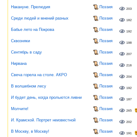
Накануне. Прелюдия
Поэзия
203
Среди людей и мнений разных
Поэзия
182
Бабье лето на Покрова
Поэзия
192
Сквозняки
Поэзия
198
Сентябрь в саду
Поэзия
207
Нирвана
Поэзия
216
Свеча горела на столе. АКРО
Поэзия
204
В волшебном лесу
Поэзия
192
И будет день, когда прольются ливни
Поэзия
187
Молчите!
Поэзия
265
И. Крамской. Портрет неизвестной
Поэзия
202
В Москву, в Москву!
Поэзия
191