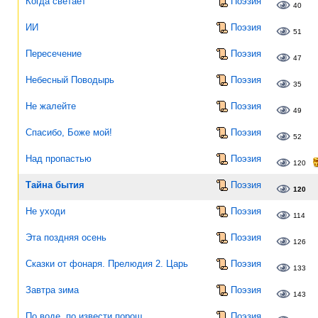
Когда светает
Поэзия
40
ИИ
Поэзия
51
Пересечение
Поэзия
47
Небесный Поводырь
Поэзия
35
Не жалейте
Поэзия
49
Спасибо, Боже мой!
Поэзия
52
Над пропастью
Поэзия
120
Тайна бытия
Поэзия
120
Не уходи
Поэзия
114
Эта поздняя осень
Поэзия
126
Сказки от фонаря. Прелюдия 2. Царь
Поэзия
133
Завтра зима
Поэзия
143
По воде, по извести порош
Поэзия