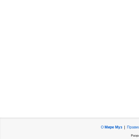
О
Мире Муз
|
Прави
Разр