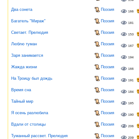
Два сонета
Поэзия
166
Багатель "Мираж"
Поэзия
181
Светает. Прелюдия
Поэзия
153
Люблю туман
Поэзия
167
Заря занимается
Поэзия
194
Жажда жизни
Поэзия
166
На Троицу был дождь
Поэзия
191
Время сна
Поэзия
184
Тайный мир
Поэзия
185
Я осень разлюбила
Поэзия
190
Вдали от столицы
Поэзия
206
Туманный рассвет. Прелюдия
Поэзия
209