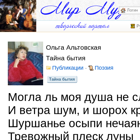
Р
Ольга Альтовская
Тайна бытия
Публикации
-
Поэзия
Тайна бытия
Могла ль моя душа не с
И ветра шум, и шорох к
Шуршанье осыпи нечаян
Тревожный плеск луны 