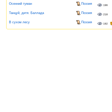
Осенний туман
Поэзия
196
Танцуй, дитя. Баллада
Поэзия
218
В сухом лесу
Поэзия
192