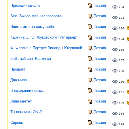
Приходят мысли
Поэзия
204
Всё. Выбор мой бесповоротен
Поэзия
193
Эпиграмма на саму себя
Поэзия
196
Картина С. Ю. Жуковского "Интерьер"
Поэзия
194
Ф. Фламенг. Портрет Зинаиды Юсуповой
Поэзия
185
Забытый сон. Картинка
Поэзия
207
Прощай!
Поэзия
228
Два мира
Поэзия
280
В ожидании поезда
Поэзия
261
Липа цветёт
Поэзия
199
Ты помнишь Обь?
Поэзия
188
Сирень
Поэзия
194