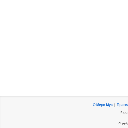
О
Мире Муз
|
Прави
Разр
Copyri