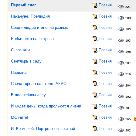
Первый снег
Поэзия
221
Накануне. Прелюдия
Поэзия
203
Среди людей и мнений разных
Поэзия
183
Бабье лето на Покрова
Поэзия
193
Сквозняки
Поэзия
198
Сентябрь в саду
Поэзия
207
Нирвана
Поэзия
216
Свеча горела на столе. АКРО
Поэзия
204
В волшебном лесу
Поэзия
192
И будет день, когда прольются ливни
Поэзия
187
Молчите!
Поэзия
265
И. Крамской. Портрет неизвестной
Поэзия
202