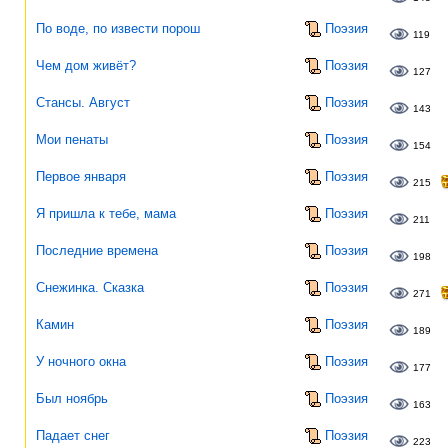
По воде, по извести порош
Поэзия
119
Чем дом живёт?
Поэзия
127
Стансы. Август
Поэзия
143
Мои пенаты
Поэзия
154
Первое января
Поэзия
215
Я пришла к тебе, мама
Поэзия
211
Последние времена
Поэзия
198
Снежинка. Сказка
Поэзия
271
Камин
Поэзия
189
У ночного окна
Поэзия
177
Был ноябрь
Поэзия
163
Падает снег
Поэзия
223