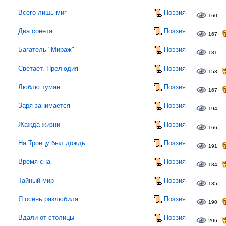
Всего лишь миг
Поэзия
160
Два сонета
Поэзия
167
Багатель "Мираж"
Поэзия
181
Светает. Прелюдия
Поэзия
153
Люблю туман
Поэзия
167
Заря занимается
Поэзия
194
Жажда жизни
Поэзия
166
На Троицу был дождь
Поэзия
191
Время сна
Поэзия
184
Тайный мир
Поэзия
185
Я осень разлюбила
Поэзия
190
Вдали от столицы
Поэзия
206