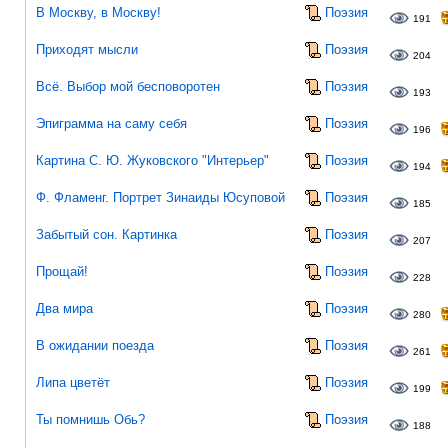
В Москву, в Москву!
Поэзия
191
Приходят мысли
Поэзия
204
Всё. Выбор мой бесповоротен
Поэзия
193
Эпиграмма на саму себя
Поэзия
196
Картина С. Ю. Жуковского "Интерьер"
Поэзия
194
Ф. Фламенг. Портрет Зинаиды Юсуповой
Поэзия
185
Забытый сон. Картинка
Поэзия
207
Прощай!
Поэзия
228
Два мира
Поэзия
280
В ожидании поезда
Поэзия
261
Липа цветёт
Поэзия
199
Ты помнишь Обь?
Поэзия
188