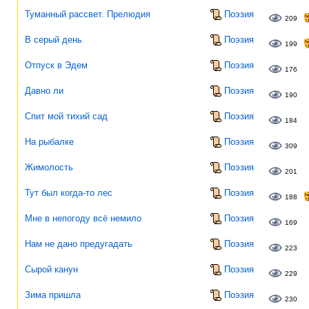
Туманный рассвет. Прелюдия
Поэзия
209
В серый день
Поэзия
199
Отпуск в Эдем
Поэзия
176
Давно ли
Поэзия
190
Спит мой тихий сад
Поэзия
184
На рыбалке
Поэзия
309
Жимолость
Поэзия
201
Тут был когда-то лес
Поэзия
188
Мне в непогоду всё немило
Поэзия
169
Нам не дано предугадать
Поэзия
223
Сырой канун
Поэзия
229
Зима пришла
Поэзия
230