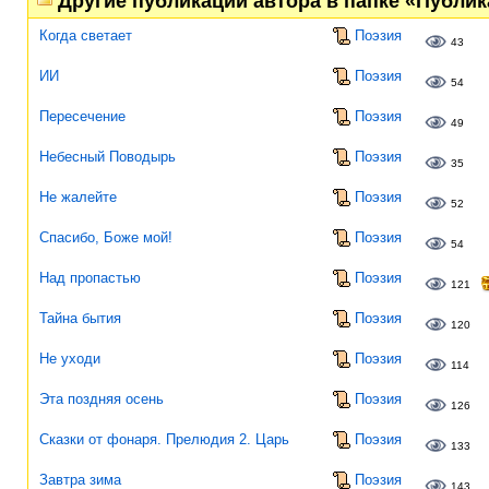
Другие публикации автора в папке «Публи
Когда светает
Поэзия
43
ИИ
Поэзия
54
Пересечение
Поэзия
49
Небесный Поводырь
Поэзия
35
Не жалейте
Поэзия
52
Спасибо, Боже мой!
Поэзия
54
Над пропастью
Поэзия
121
Тайна бытия
Поэзия
120
Не уходи
Поэзия
114
Эта поздняя осень
Поэзия
126
Сказки от фонаря. Прелюдия 2. Царь
Поэзия
133
Завтра зима
Поэзия
143