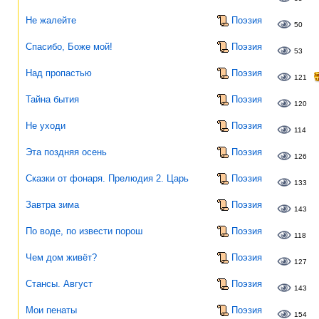
Не жалейте
Поэзия
50
Спасибо, Боже мой!
Поэзия
53
Над пропастью
Поэзия
121
Тайна бытия
Поэзия
120
Не уходи
Поэзия
114
Эта поздняя осень
Поэзия
126
Сказки от фонаря. Прелюдия 2. Царь
Поэзия
133
Завтра зима
Поэзия
143
По воде, по извести порош
Поэзия
118
Чем дом живёт?
Поэзия
127
Стансы. Август
Поэзия
143
Мои пенаты
Поэзия
154