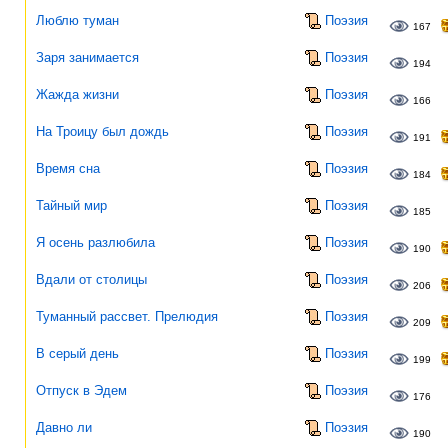
Люблю туман
Поэзия
167
Заря занимается
Поэзия
194
Жажда жизни
Поэзия
166
На Троицу был дождь
Поэзия
191
Время сна
Поэзия
184
Тайный мир
Поэзия
185
Я осень разлюбила
Поэзия
190
Вдали от столицы
Поэзия
206
Туманный рассвет. Прелюдия
Поэзия
209
В серый день
Поэзия
199
Отпуск в Эдем
Поэзия
176
Давно ли
Поэзия
190