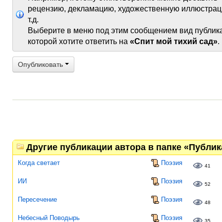
рецензию, декламацию, художественную иллюстрац
т.д.
Выберите в меню под этим сообщением вид публик
которой хотите ответить на
«Спит мой тихий сад»
.
Опубликовать
Другие публикации автора в папке «Публи
Когда светает
Поэзия
41
ИИ
Поэзия
52
Пересечение
Поэзия
48
Небесный Поводырь
Поэзия
35