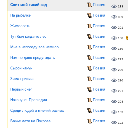
Спит мой тихий сад
Поэзия
183
На рыбалке
Поэзия
309
Жимолость
Поэзия
201
Тут был когда-то лес
Поэзия
188
Мне в непогоду всё немило
Поэзия
169
Нам не дано предугадать
Поэзия
223
Сырой канун
Поэзия
229
Зима пришла
Поэзия
230
Первый снег
Поэзия
221
Накануне. Прелюдия
Поэзия
203
Среди людей и мнений разных
Поэзия
183
Бабье лето на Покрова
Поэзия
192