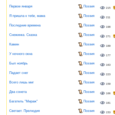
Первое января
Поэзия
215
Я пришла к тебе, мама
Поэзия
211
Последние времена
Поэзия
198
Снежинка. Сказка
Поэзия
271
Камин
Поэзия
189
У ночного окна
Поэзия
177
Был ноябрь
Поэзия
163
Падает снег
Поэзия
223
Всего лишь миг
Поэзия
159
Два сонета
Поэзия
166
Багатель "Мираж"
Поэзия
181
Светает. Прелюдия
Поэзия
153