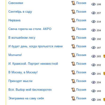
Сквозняки
Поэзия
198
Сентябрь в саду
Поэзия
207
Нирвана
Поэзия
216
Свеча горела на столе. АКРО
Поэзия
204
В волшебном лесу
Поэзия
192
И будет день, когда прольются ливни
Поэзия
187
Молчите!
Поэзия
265
И. Крамской. Портрет неизвестной
Поэзия
202
В Москву, в Москву!
Поэзия
191
Приходят мысли
Поэзия
204
Всё. Выбор мой бесповоротен
Поэзия
193
Эпиграмма на саму себя
Поэзия
196