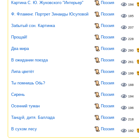
Картина С. Ю. Жуковского "Интерьер"
Поэзия
194
Ф. Фламенг. Портрет Зинаиды Юсуповой
Поэзия
185
Забытый сон. Картинка
Поэзия
207
Прощай!
Поэзия
228
Два мира
Поэзия
280
В ожидании поезда
Поэзия
261
Липа цветёт
Поэзия
199
Ты помнишь Обь?
Поэзия
188
Сирень
Поэзия
194
Осенний туман
Поэзия
196
Танцуй, дитя. Баллада
Поэзия
218
В сухом лесу
Поэзия
192