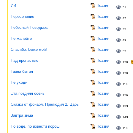
ИИ
Поэзия
51
Пересечение
Поэзия
47
Небесный Поводырь
Поэзия
35
Не жалейте
Поэзия
49
Спасибо, Боже мой!
Поэзия
52
Над пропастью
Поэзия
120
Тайна бытия
Поэзия
120
Не уходи
Поэзия
114
Эта поздняя осень
Поэзия
126
Сказки от фонаря. Прелюдия 2. Царь
Поэзия
133
Завтра зима
Поэзия
143
По воде, по извести порош
Поэзия
118