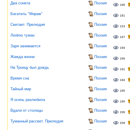
Два сонета
Поэзия
166
Багатель "Мираж"
Поэзия
181
Светает. Прелюдия
Поэзия
153
Люблю туман
Поэзия
167
Заря занимается
Поэзия
194
Жажда жизни
Поэзия
166
На Троицу был дождь
Поэзия
191
Время сна
Поэзия
184
Тайный мир
Поэзия
185
Я осень разлюбила
Поэзия
190
Вдали от столицы
Поэзия
206
Туманный рассвет. Прелюдия
Поэзия
209