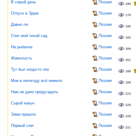
В серый день
Поэзия
199
Отпуск в Эдем
Поэзия
176
Давно ли
Поэзия
190
Спит мой тихий сад
Поэзия
183
На рыбалке
Поэзия
309
Жимолость
Поэзия
201
Тут был когда-то лес
Поэзия
188
Мне в непогоду всё немило
Поэзия
169
Нам не дано предугадать
Поэзия
223
Сырой канун
Поэзия
229
Зима пришла
Поэзия
229
Первый снег
Поэзия
221