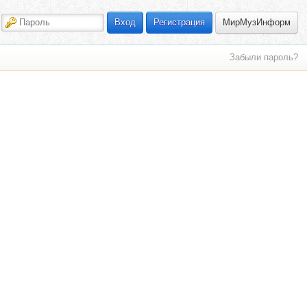
МирМузИнформ
Вход
Регистрация
Забыли пароль?