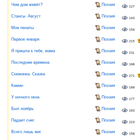
Чем дом живёт?
Поэзия
127
Стансы. Август
Поэзия
143
Мои пенаты
Поэзия
154
Первое января
Поэзия
215
Я пришла к тебе, мама
Поэзия
211
Последние времена
Поэзия
198
Снежинка. Сказка
Поэзия
271
Камин
Поэзия
189
У ночного окна
Поэзия
177
Был ноябрь
Поэзия
163
Падает снег
Поэзия
223
Всего лишь миг
Поэзия
159