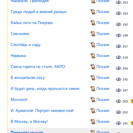
Накануне. Прелюдия
Поэзия
203
Среди людей и мнений разных
Поэзия
183
Бабье лето на Покрова
Поэзия
192
Сквозняки
Поэзия
198
Сентябрь в саду
Поэзия
207
Нирвана
Поэзия
216
Свеча горела на столе. АКРО
Поэзия
204
В волшебном лесу
Поэзия
192
И будет день, когда прольются ливни
Поэзия
187
Молчите!
Поэзия
265
И. Крамской. Портрет неизвестной
Поэзия
202
В Москву, в Москву!
Поэзия
191
Приходят мысли
Поэзия