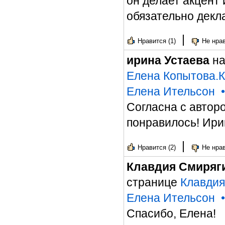
он делает акцент 
обязательно декл
|
Нравится (1)
Не нрав
ирина Устаева
на
Елена Копытова.К
Елена Ительсон
Согласна с автор
понравилось! Ири
|
Нравится (2)
Не нрав
Клавдия Смиряг
странице
Клавдия
Елена Ительсон
Спасибо, Елена!