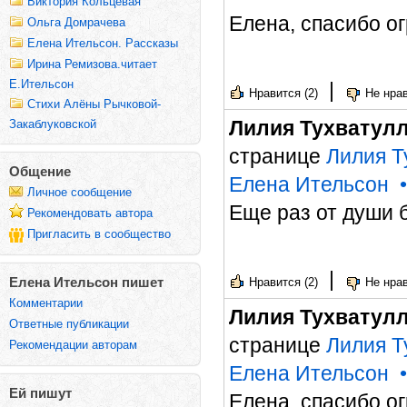
Виктория Кольцевая
Елена, спасибо о
Ольга Домрачева
Елена Ительсон. Рассказы
Ирина Ремизова.читает
Е.Ительсон
|
Нравится (2)
Не нрав
Стихи Алёны Рычковой-
Лилия Тухватул
Закаблуковской
странице
Лилия Т
Общение
Елена Ительсон
Личное сообщение
Еще раз от души 
Рекомендовать автора
Пригласить в сообщество
|
Елена Ительсон пишет
Нравится (2)
Не нрав
Комментарии
Лилия Тухватул
Ответные публикации
странице
Лилия Т
Рекомендации авторам
Елена Ительсон
Ей пишут
Елена, спасибо о