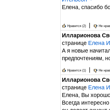
Елена, спасибо б
|
Нравится (2)
Не нрав
Илларионова Св
странице
Елена И
А я новые начита
предпочтениям, н
|
Нравится (1)
Не нрав
Илларионова Св
странице
Елена И
Елена, Вы хорошо
Всегда интересно 