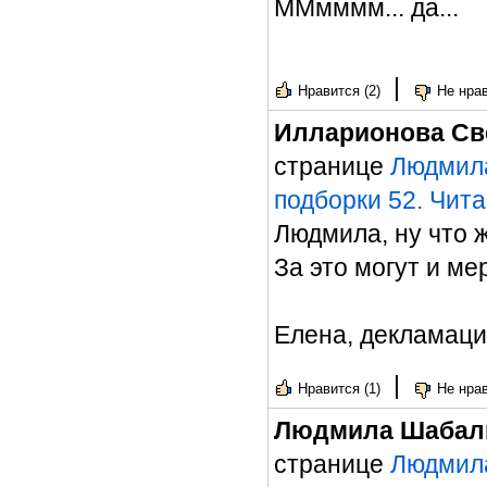
ММмммм... да...
|
Нравится (2)
Не нрав
Илларионова Св
странице
Людмила
подборки 52. Чит
Людмила, ну что 
За это могут и ме
Елена, декламация
|
Нравится (1)
Не нрав
Людмила Шабал
странице
Людмила