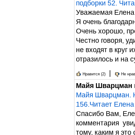
подборки 52. Чит
Уважаемая Елена
Я очень благодар
Очень хорошо, пр
Честно говоря, уд
не входят в круг 
отразилось и на с
|
Нравится (2)
Не нрав
Майя Шварцман
Майя Шварцман. Н
156.Читает Елена
Спасибо Вам, Елен
комментария увид
тому, каким я эт