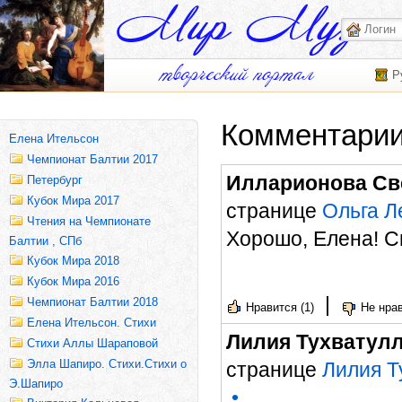
Р
Комментарии
Елена Ительсон
Чемпионат Балтии 2017
Илларионова Св
Петербург
Кубок Мира 2017
странице
Ольга Л
Чтения на Чемпионате
Хорошо, Елена! С
Балтии , СПб
Кубок Мира 2018
Кубок Мира 2016
|
Чемпионат Балтии 2018
Нравится (1)
Не нрав
Елена Ительсон. Стихи
Лилия Тухватул
Стихи Аллы Шараповой
Элла Шапиро. Стихи.Стихи о
странице
Лилия Т
Э.Шапиро
•