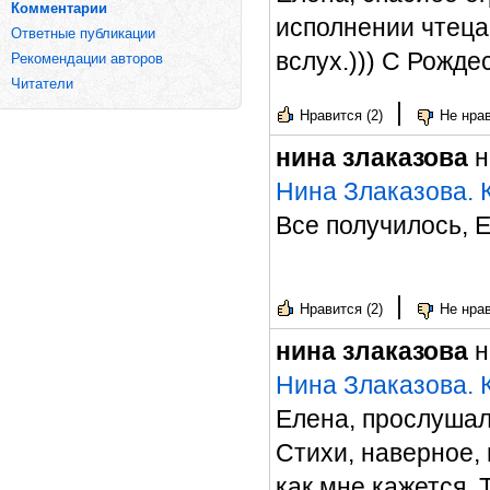
Комментарии
исполнении чтеца
Ответные публикации
вслух.))) С Рожде
Рекомендации авторов
Читатели
|
Нравится (2)
Не нрав
нина злаказова
н
Нина Злаказова. 
Все получилось, 
|
Нравится (2)
Не нрав
нина злаказова
н
Нина Злаказова. 
Елена, прослушала
Стихи, наверное, 
как мне кажется. 