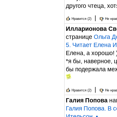
другого чтеца, хо
|
Нравится (2)
Не нрав
Илларионова Св
странице
Ольга Д
5. Читает Елена 
Елена, а хорошо! 
*я бы, наверное, 
бы подержала меж
|
Нравится (2)
Не нрав
Галия Попова
на
Галия Попова. В с
Ительсон
•