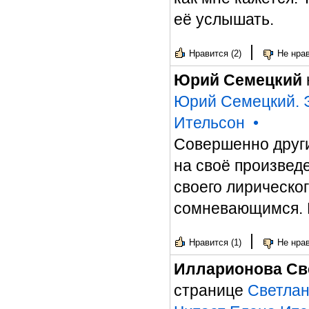
её услышать.
|
Нравится (2)
Не нрав
Юрий Семецкий
Юрий Семецкий. Э
Ительсон
•
Совершенно други
на своё произвед
своего лирическог
сомневающимся. 
|
Нравится (1)
Не нрав
Илларионова Св
странице
Светлан