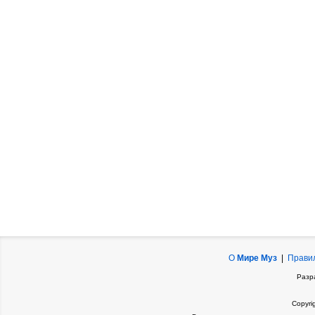
О
Мире Муз
|
Прави
Разр
Copyri