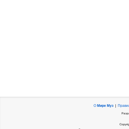
О
Мире Муз
|
Прави
Разр
Copyri