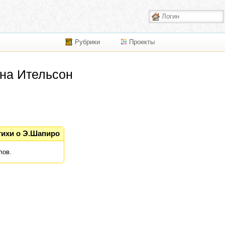
Рубрики
Проекты
на Ительсон
тихи о Э.Шапиро
лов.