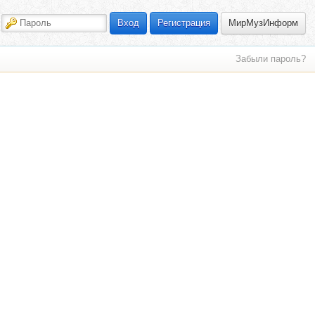
МирМузИнформ
Вход
Регистрация
Забыли пароль?