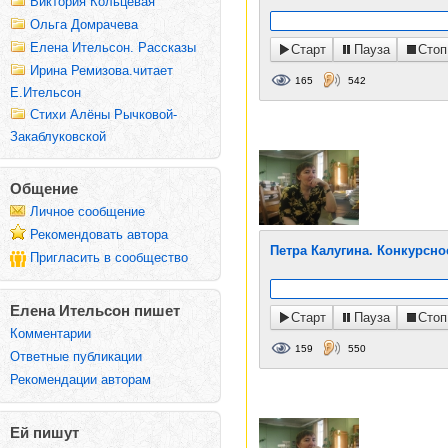
Виктория Кольцевая
Ольга Домрачева
Елена Ительсон. Рассказы
Старт
Пауза
Стоп
Ирина Ремизова.читает
165
542
Е.Ительсон
Стихи Алёны Рычковой-
Закаблуковской
Общение
Личное сообщение
Рекомендовать автора
Петра Калугина. Конкурсно
Пригласить в сообщество
Елена Ительсон пишет
Старт
Пауза
Стоп
Комментарии
159
550
Ответные публикации
Рекомендации авторам
Ей пишут