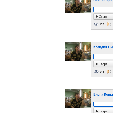
Старт
177
Клавдия См
Старт
245
Елена Копы
Старт