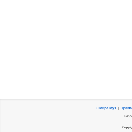
О
Мире Муз
|
Прави
Разр
Copyri