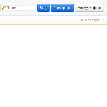
МирМузИнформ
Вход
Регистрация
Забыли пароль?