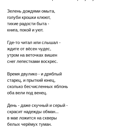
Зелень дождями омыта,
голуби крошки клюют,
тихие радости быта -
книга, покой и уют.
Где-то читал или слышал -
ждите от вёсен чудес,
утром на веточках вишен
снег лепестками воскрес.
Время двулико - и дряблый
старец, и прыткий юнец,
сколько бесчисленных яблонь
оба вели под венец.
День - даже скучный и серый -
скрасит надежды обман...
в мае ложится на скверы
белых черёмух туман.