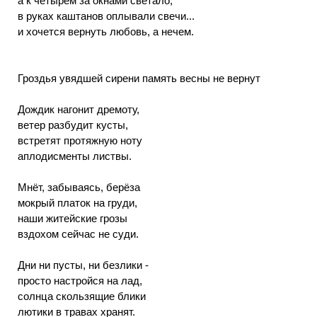
а к четырём за окнами светало,
в руках каштанов оплывали свечи...
и хочется вернуть любовь, а нечем.
Гроздья увядшей сирени память весны не вернут
Дождик нагонит дремоту,
ветер разбудит кусты,
встретят протяжную ноту
аплодисменты листвы.
Мнёт, забываясь, берёза
мокрый платок на груди,
наши житейские грозы
вздохом сейчас не суди.
Дни ни пусты, ни безлики -
просто настройся на лад,
солнца скользящие блики
лютики в травах хранят.