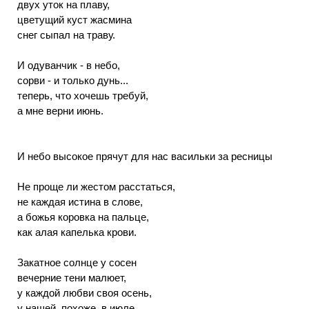
двух уток на плаву,
цветущий куст жасмина
снег сыпал на траву.
И одуванчик - в небо,
сорви - и только дунь...
теперь, что хочешь требуй,
а мне верни июнь.
И небо высокое прячут для нас васильки за ресницы
Не проще ли жестом расстаться,
не каждая истина в слове,
а божья коровка на пальце,
как алая капелька крови.
Закатное солнце у сосен
вечерние тени малюет,
у каждой любви своя осень,
у нашей, похоже, в июле.