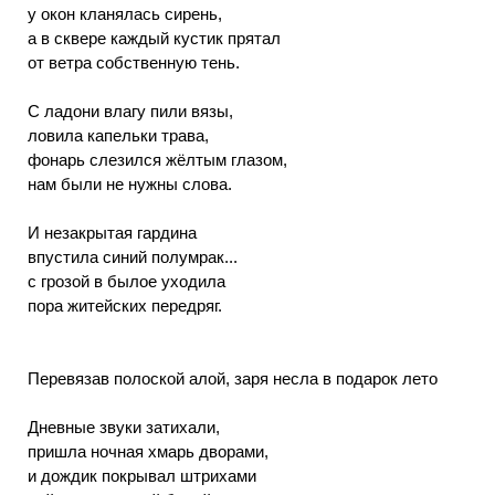
у окон кланялась сирень,
а в сквере каждый кустик прятал
от ветра собственную тень.
С ладони влагу пили вязы,
ловила капельки трава,
фонарь слезился жёлтым глазом,
нам были не нужны слова.
И незакрытая гардина
впустила синий полумрак...
с грозой в былое уходила
пора житейских передряг.
Перевязав полоской алой, заря несла в подарок лето
Дневные звуки затихали,
пришла ночная хмарь дворами,
и дождик покрывал штрихами