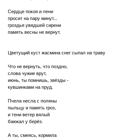
Сердце покоя и лени
просит на пару минут...
гроздья увядшей сирени
память весны не вернут.
Цветущий куст жасмина снег сыпал на траву
Что не вернуть, что поздно,
слова чужие врут,
июнь, ты помнишь, звёзды -
кувшинками на пруд.
Пчела несла с поляны
пыльцу и память гроз,
и тени ветер вялый
баюкал у берёз.
А ты, смеясь, кормила