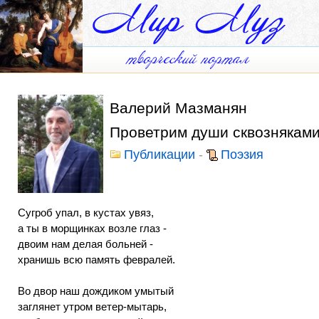
Валерий Мазманян
Проветрим души сквознякам
Публикации
-
Поэзия
Сугроб упал, в кустах увяз,
а ты в морщинках возле глаз -
двоим нам делая больней -
хранишь всю память февралей.
Во двор наш дождиком умытый
заглянет утром ветер-мытарь,