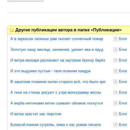
Другие публикации автора в папке «Публикации»
А в зеркалах оконных рам пылает солнечный пожар
Блог
Золотую чашу месяца, захмелев, уронит ива в пруд
Блог
И ветра-звонари раскачают на заутрене бронзу берёз
Блог
И это выдумки пустые - твоя осенняя хандра
Блог
В закатном пламени калин сгорело всё, что было зря
Блог
А тени на стенах рисуют с утра монограмму весны
Блог
А верба ниточками ветки сшивает облаков лоскутья
Блог
И ветка крестит нас перстом
Блог
Бумагой комкая сугробы, зима о нас роман писала
Блог