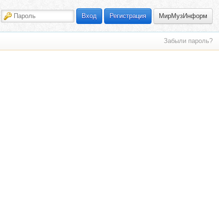
МирМузИнформ
Вход
Регистрация
Забыли пароль?