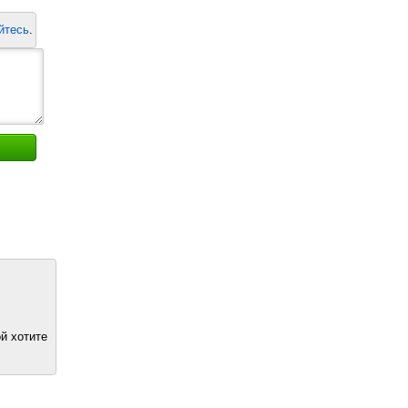
йтесь
.
й хотите