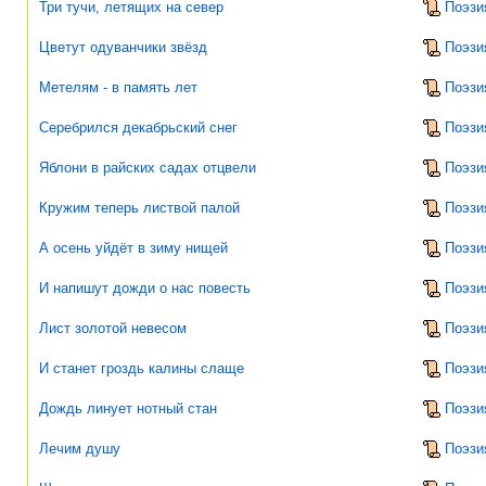
Три тучи, летящих на север
Поэзи
Цветут одуванчики звёзд
Поэзи
Метелям - в память лет
Поэзи
Серебрился декабрьский снег
Поэзи
Яблони в райских садах отцвели
Поэзи
Кружим теперь листвой палой
Поэзи
А осень уйдёт в зиму нищей
Поэзи
И напишут дожди о нас повесть
Поэзи
Лист золотой невесом
Поэзи
И станет гроздь калины слаще
Поэзи
Дождь линует нотный стан
Поэзи
Лечим душу
Поэзи