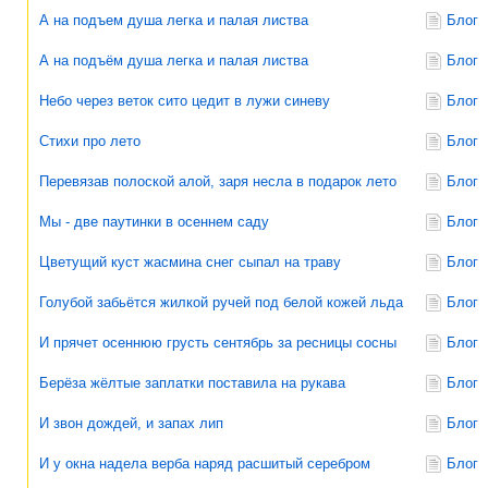
А на подъем душа легка и палая листва
Блог
А на подъём душа легка и палая листва
Блог
Небо через веток сито цедит в лужи синеву
Блог
Стихи про лето
Блог
Перевязав полоской алой, заря несла в подарок лето
Блог
Мы - две паутинки в осеннем саду
Блог
Цветущий куст жасмина снег сыпал на траву
Блог
Голубой забьётся жилкой ручей под белой кожей льда
Блог
И прячет осеннюю грусть сентябрь за ресницы сосны
Блог
Берёза жёлтые заплатки поставила на рукава
Блог
И звон дождей, и запах лип
Блог
И у окна надела верба наряд расшитый серебром
Блог