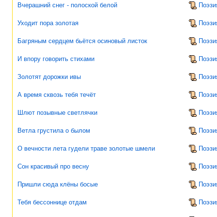
Вчерашний снег - полоской белой
Поэзи
Уходит пора золотая
Поэзи
Багряным сердцем бьётся осиновый листок
Поэзи
И впору говорить стихами
Поэзи
Золотят дорожки ивы
Поэзи
А время сквозь тебя течёт
Поэзи
Шлют позывные светлячки
Поэзи
Ветла грустила о былом
Поэзи
О вечности лета гудели траве золотые шмели
Поэзи
Сон красивый про весну
Поэзи
Пришли сюда клёны босые
Поэзи
Тебя бессоннице отдам
Поэзи