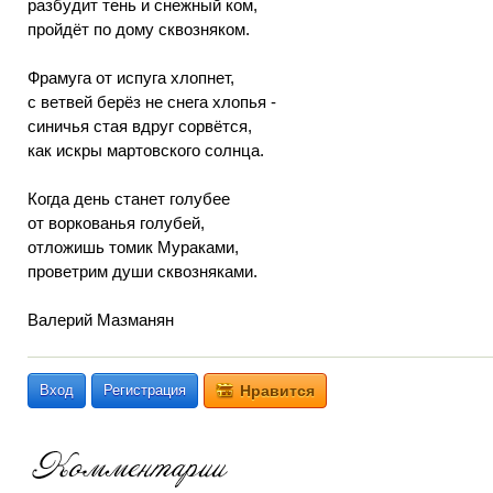
разбудит тень и снежный ком,
пройдёт по дому сквозняком.
Фрамуга от испуга хлопнет,
с ветвей берёз не снега хлопья -
синичья стая вдруг сорвётся,
как искры мартовского солнца.
Когда день станет голубее
от воркованья голубей,
отложишь томик Мураками,
проветрим души сквозняками.
Валерий Мазманян
Вход
Регистрация
Нравится