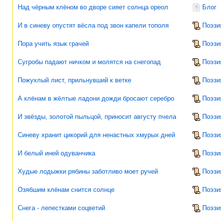
Над чёрным клёном во дворе сияет солнца ореол
Блог
И в синеву опустят вёсла под звон капели тополя
Поэзи
Пора учить язык грачей
Поэзи
Сугробы падают ничком и молятся на снегопад
Поэзи
Пожухлый лист, прильнувший к ветке
Поэзи
А клёнам в жёлтые ладони дожди бросают серебро
Поэзи
И звёзды, золотой пыльцой, приносит августу пчела
Поэзи
Синеву хранит цикорий для ненастных хмурых дней
Поэзи
И белый иней одуванчика
Поэзи
Худые лодыжки рябины заботливо моет ручей
Поэзи
Озябшим клёнам снится солнце
Поэзи
Снега - лепестками соцветий
Поэзи