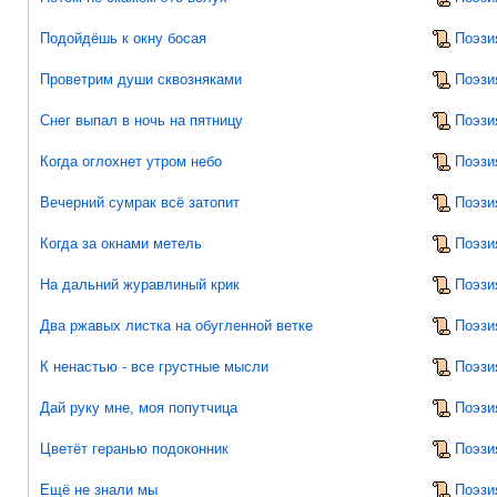
Подойдёшь к окну босая
Поэзи
Проветрим души сквозняками
Поэзи
Снег выпал в ночь на пятницу
Поэзи
Когда оглохнет утром небо
Поэзи
Вечерний сумрак всё затопит
Поэзи
Когда за окнами метель
Поэзи
На дальний журавлиный крик
Поэзи
Два ржавых листка на обугленной ветке
Поэзи
К ненастью - все грустные мысли
Поэзи
Дай руку мне, моя попутчица
Поэзи
Цветёт геранью подоконник
Поэзи
Ещё не знали мы
Поэзи