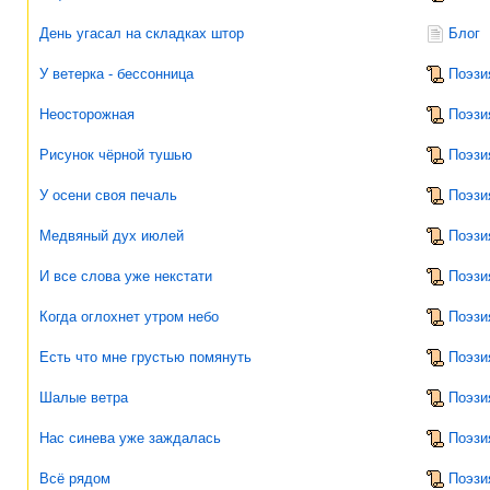
День угасал на складках штор
Блог
У ветерка - бессонница
Поэзи
Неосторожная
Поэзи
Рисунок чёрной тушью
Поэзи
У осени своя печаль
Поэзи
Медвяный дух июлей
Поэзи
И все слова уже некстати
Поэзи
Когда оглохнет утром небо
Поэзи
Есть что мне грустью помянуть
Поэзи
Шалые ветра
Поэзи
Нас синева уже заждалась
Поэзи
Всё рядом
Поэзи