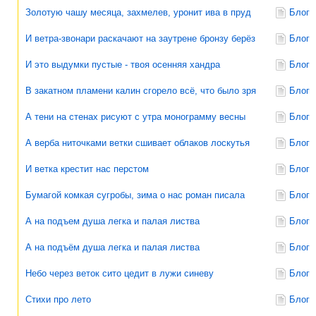
Золотую чашу месяца, захмелев, уронит ива в пруд
Блог
И ветра-звонари раскачают на заутрене бронзу берёз
Блог
И это выдумки пустые - твоя осенняя хандра
Блог
В закатном пламени калин сгорело всё, что было зря
Блог
А тени на стенах рисуют с утра монограмму весны
Блог
А верба ниточками ветки сшивает облаков лоскутья
Блог
И ветка крестит нас перстом
Блог
Бумагой комкая сугробы, зима о нас роман писала
Блог
А на подъем душа легка и палая листва
Блог
А на подъём душа легка и палая листва
Блог
Небо через веток сито цедит в лужи синеву
Блог
Стихи про лето
Блог