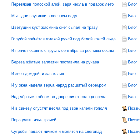
Перевязав полоской алой, заря несла в подарок лето
Блог
Мы - две паутинки в осеннем саду
Блог
Цветущий куст жасмина снег сыпал на траву
Блог
Голубой забьётся жилкой ручей под белой кожей льда
Блог
И прячет осеннюю грусть сентябрь за ресницы сосны
Блог
Берёза жёлтые заплатки поставила на рукава
Блог
И звон дождей, и запах лип
Блог
И у окна надела верба наряд расшитый серебром
Блог
Над чёрным клёном во дворе сияет солнца ореол
Блог
И в синеву опустят вёсла под звон капели тополя
Поэзи
Пора учить язык грачей
Поэзи
Сугробы падают ничком и молятся на снегопад
Поэзи