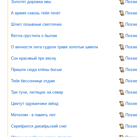
Золотят дорожки ивы
Поэзи
А время сквозь тебя течёт
Поэзи
Шлют позывные светлячки
Поэзи
Ветла грустила о былом
Поэзи
О вечности лета гудели траве золотые шмели
Поэзи
Сон красивый про весну
Поэзи
Пришли сюда клёны босые
Поэзи
Тебя бессоннице отдам
Поэзи
Три тучи, летящих на север
Поэзи
Цветут одуванчики звёзд
Поэзи
Метелям - в память лет
Поэзи
Серебрился декабрьский снег
Поэзи