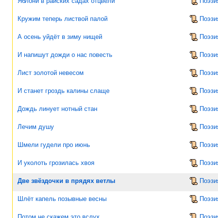
Яблони в райских садах отцвели
Поэзи
Кружим теперь листвой палой
Поэзи
А осень уйдёт в зиму нищей
Поэзи
И напишут дожди о нас повесть
Поэзи
Лист золотой невесом
Поэзи
И станет гроздь калины слаще
Поэзи
Дождь линует нотный стан
Поэзи
Лечим душу
Поэзи
Шмели гудели про июнь
Поэзи
И уколоть грозилась хвоя
Поэзи
Две звёздочки в прядях ветлы
Поэзи
Шлёт капель позывные весны
Поэзи
Потом не скажем это вслух
Поэзи