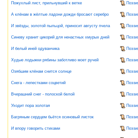
Пожухлый лист, прильнувший к ветке
Поэзи
А клёнам в жёлтые ладони дожди бросают серебро
Поэзи
И звёзды, золотой пыльцой, приносит августу пчела
Поэзи
Синеву хранит цикорий для ненастных хмурых дней
Поэзи
И белый иней одуванчика
Поэзи
Худые лодыжки рябины заботливо моет ручей
Поэзи
Озябшим клёнам снится солнце
Поэзи
Снега - лепестками соцветий
Поэзи
Вчерашний снег - полоской белой
Поэзи
Уходит пора золотая
Поэзи
Багряным сердцем бьётся осиновый листок
Поэзи
И впору говорить стихами
Поэзи