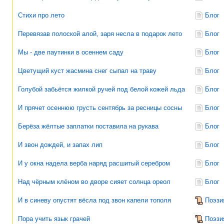
Стихи про лето
Блог
Перевязав полоской алой, заря несла в подарок лето
Блог
Мы - две паутинки в осеннем саду
Блог
Цветущий куст жасмина снег сыпал на траву
Блог
Голубой забьётся жилкой ручей под белой кожей льда
Блог
И прячет осеннюю грусть сентябрь за ресницы сосны
Блог
Берёза жёлтые заплатки поставила на рукава
Блог
И звон дождей, и запах лип
Блог
И у окна надела верба наряд расшитый серебром
Блог
Над чёрным клёном во дворе сияет солнца ореол
Блог
И в синеву опустят вёсла под звон капели тополя
Поэзи
Пора учить язык грачей
Поэзи