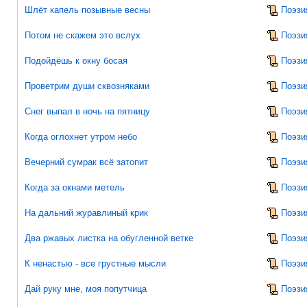
Шлёт капель позывные весны
Поэзи
Потом не скажем это вслух
Поэзи
Подойдёшь к окну босая
Поэзи
Проветрим души сквозняками
Поэзи
Снег выпал в ночь на пятницу
Поэзи
Когда оглохнет утром небо
Поэзи
Вечерний сумрак всё затопит
Поэзи
Когда за окнами метель
Поэзи
На дальний журавлиный крик
Поэзи
Два ржавых листка на обугленной ветке
Поэзи
К ненастью - все грустные мысли
Поэзи
Дай руку мне, моя попутчица
Поэзи