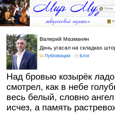
Р
Валерий Мазманян
День угасал на складках што
Публикации
-
Блог
Над бровью козырёк ладо
смотрел, как в небе голуб
весь белый, словно ангел
исчез, а память растрево