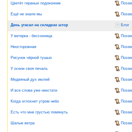
Цветёт геранью подоконник
Поэзи
Ещё не знали мы
Поэзи
День угасал на складках штор
Блог
У ветерка - бессонница
Поэзи
Неосторожная
Поэзи
Рисунок чёрной тушью
Поэзи
У осени своя печаль
Поэзи
Медвяный дух июлей
Поэзи
И все слова уже некстати
Поэзи
Когда оглохнет утром небо
Поэзи
Есть что мне грустью помянуть
Поэзи
Шалые ветра
Поэзи