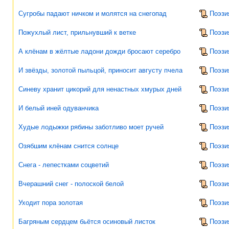
Сугробы падают ничком и молятся на снегопад
Поэзи
Пожухлый лист, прильнувший к ветке
Поэзи
А клёнам в жёлтые ладони дожди бросают серебро
Поэзи
И звёзды, золотой пыльцой, приносит августу пчела
Поэзи
Синеву хранит цикорий для ненастных хмурых дней
Поэзи
И белый иней одуванчика
Поэзи
Худые лодыжки рябины заботливо моет ручей
Поэзи
Озябшим клёнам снится солнце
Поэзи
Снега - лепестками соцветий
Поэзи
Вчерашний снег - полоской белой
Поэзи
Уходит пора золотая
Поэзи
Багряным сердцем бьётся осиновый листок
Поэзи