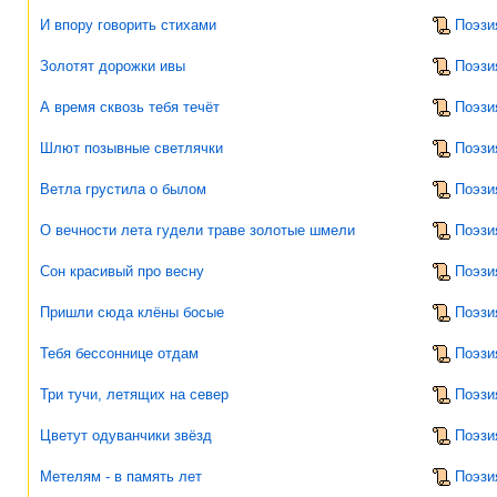
И впору говорить стихами
Поэзи
Золотят дорожки ивы
Поэзи
А время сквозь тебя течёт
Поэзи
Шлют позывные светлячки
Поэзи
Ветла грустила о былом
Поэзи
О вечности лета гудели траве золотые шмели
Поэзи
Сон красивый про весну
Поэзи
Пришли сюда клёны босые
Поэзи
Тебя бессоннице отдам
Поэзи
Три тучи, летящих на север
Поэзи
Цветут одуванчики звёзд
Поэзи
Метелям - в память лет
Поэзи