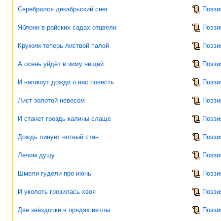
Серебрился декабрьский снег
Поэзи
Яблони в райских садах отцвели
Поэзи
Кружим теперь листвой палой
Поэзи
А осень уйдёт в зиму нищей
Поэзи
И напишут дожди о нас повесть
Поэзи
Лист золотой невесом
Поэзи
И станет гроздь калины слаще
Поэзи
Дождь линует нотный стан
Поэзи
Лечим душу
Поэзи
Шмели гудели про июнь
Поэзи
И уколоть грозилась хвоя
Поэзи
Две звёздочки в прядях ветлы
Поэзи