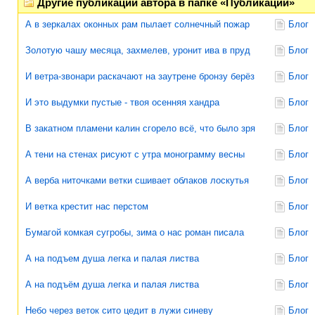
Другие публикации автора в папке «Публикации»
А в зеркалах оконных рам пылает солнечный пожар
Блог
Золотую чашу месяца, захмелев, уронит ива в пруд
Блог
И ветра-звонари раскачают на заутрене бронзу берёз
Блог
И это выдумки пустые - твоя осенняя хандра
Блог
В закатном пламени калин сгорело всё, что было зря
Блог
А тени на стенах рисуют с утра монограмму весны
Блог
А верба ниточками ветки сшивает облаков лоскутья
Блог
И ветка крестит нас перстом
Блог
Бумагой комкая сугробы, зима о нас роман писала
Блог
А на подъем душа легка и палая листва
Блог
А на подъём душа легка и палая листва
Блог
Небо через веток сито цедит в лужи синеву
Блог