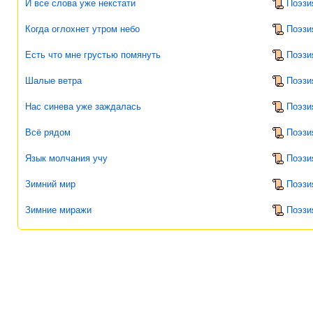
И все слова уже некстати
Поэзи
Когда оглохнет утром небо
Поэзи
Есть что мне грустью помянуть
Поэзи
Шалые ветра
Поэзи
Нас синева уже заждалась
Поэзи
Всё рядом
Поэзи
Язык молчания учу
Поэзи
Зимний мир
Поэзи
Зимние миражи
Поэзи