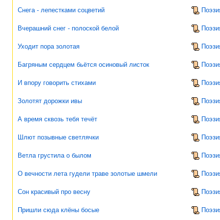
Снега - лепестками соцветий
Поэзи
Вчерашний снег - полоской белой
Поэзи
Уходит пора золотая
Поэзи
Багряным сердцем бьётся осиновый листок
Поэзи
И впору говорить стихами
Поэзи
Золотят дорожки ивы
Поэзи
А время сквозь тебя течёт
Поэзи
Шлют позывные светлячки
Поэзи
Ветла грустила о былом
Поэзи
О вечности лета гудели траве золотые шмели
Поэзи
Сон красивый про весну
Поэзи
Пришли сюда клёны босые
Поэзи