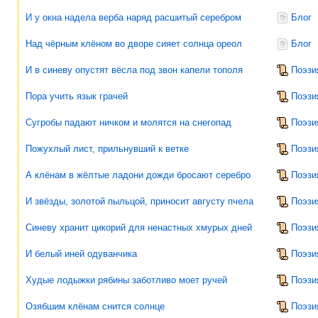
И у окна надела верба наряд расшитый серебром
Блог
Над чёрным клёном во дворе сияет солнца ореол
Блог
И в синеву опустят вёсла под звон капели тополя
Поэзи
Пора учить язык грачей
Поэзи
Сугробы падают ничком и молятся на снегопад
Поэзи
Пожухлый лист, прильнувший к ветке
Поэзи
А клёнам в жёлтые ладони дожди бросают серебро
Поэзи
И звёзды, золотой пыльцой, приносит августу пчела
Поэзи
Синеву хранит цикорий для ненастных хмурых дней
Поэзи
И белый иней одуванчика
Поэзи
Худые лодыжки рябины заботливо моет ручей
Поэзи
Озябшим клёнам снится солнце
Поэзи