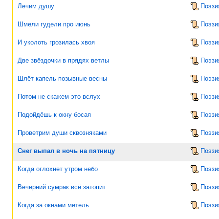
Лечим душу
Поэзи
Шмели гудели про июнь
Поэзи
И уколоть грозилась хвоя
Поэзи
Две звёздочки в прядях ветлы
Поэзи
Шлёт капель позывные весны
Поэзи
Потом не скажем это вслух
Поэзи
Подойдёшь к окну босая
Поэзи
Проветрим души сквозняками
Поэзи
Снег выпал в ночь на пятницу
Поэзи
Когда оглохнет утром небо
Поэзи
Вечерний сумрак всё затопит
Поэзи
Когда за окнами метель
Поэзи