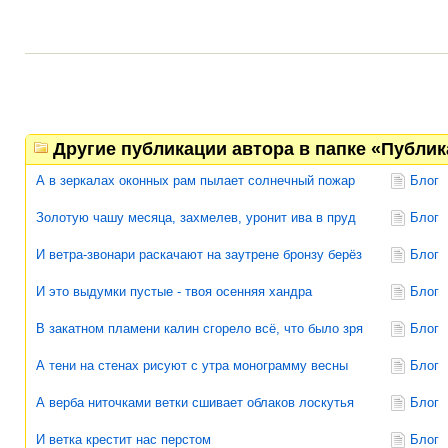
Другие публикации автора в папке «Публи
А в зеркалах оконных рам пылает солнечный пожар
Блог
Золотую чашу месяца, захмелев, уронит ива в пруд
Блог
И ветра-звонари раскачают на заутрене бронзу берёз
Блог
И это выдумки пустые - твоя осенняя хандра
Блог
В закатном пламени калин сгорело всё, что было зря
Блог
А тени на стенах рисуют с утра монограмму весны
Блог
А верба ниточками ветки сшивает облаков лоскутья
Блог
И ветка крестит нас перстом
Блог