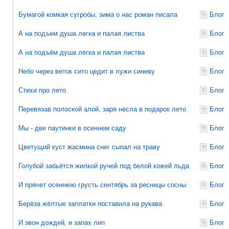
Бумагой комкая сугробы, зима о нас роман писала
Блог
А на подъем душа легка и палая листва
Блог
А на подъём душа легка и палая листва
Блог
Небо через веток сито цедит в лужи синеву
Блог
Стихи про лето
Блог
Перевязав полоской алой, заря несла в подарок лето
Блог
Мы - две паутинки в осеннем саду
Блог
Цветущий куст жасмина снег сыпал на траву
Блог
Голубой забьётся жилкой ручей под белой кожей льда
Блог
И прячет осеннюю грусть сентябрь за ресницы сосны
Блог
Берёза жёлтые заплатки поставила на рукава
Блог
И звон дождей, и запах лип
Блог