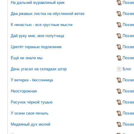
На дальний журавлиный крик
Поэзи
Два ржавых листка на обугленной ветке
Поэзи
К ненастью - все грустные мысли
Поэзи
Дай руку мне, моя попутчица
Поэзи
Цветёт геранью подоконник
Поэзи
Ещё не знали мы
Поэзи
День угасал на складках штор
Блог
У ветерка - бессонница
Поэзи
Неосторожная
Поэзи
Рисунок чёрной тушью
Поэзи
У осени своя печаль
Поэзи
Медвяный дух июлей
Поэзи