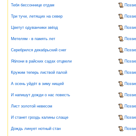
Тебя бессоннице отдам
Поэзи
Три тучи, летящих на север
Поэзи
Цветут одуванчики звёзд
Поэзи
Метелям - в память лет
Поэзи
Серебрился декабрьский снег
Поэзи
Яблони в райских садах отцвели
Поэзи
Кружим теперь листвой палой
Поэзи
А осень уйдёт в зиму нищей
Поэзи
И напишут дожди о нас повесть
Поэзи
Лист золотой невесом
Поэзи
И станет гроздь калины слаще
Поэзи
Дождь линует нотный стан
Поэзи