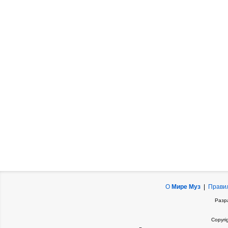
О
Мире Муз
|
Прави
Разр
Copyri