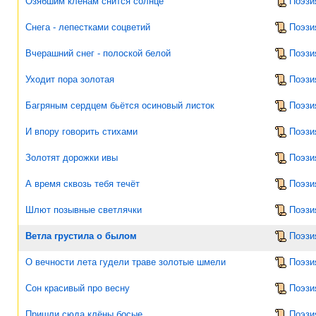
Озябшим клёнам снится солнце
Поэзи
Снега - лепестками соцветий
Поэзи
Вчерашний снег - полоской белой
Поэзи
Уходит пора золотая
Поэзи
Багряным сердцем бьётся осиновый листок
Поэзи
И впору говорить стихами
Поэзи
Золотят дорожки ивы
Поэзи
А время сквозь тебя течёт
Поэзи
Шлют позывные светлячки
Поэзи
Ветла грустила о былом
Поэзи
О вечности лета гудели траве золотые шмели
Поэзи
Сон красивый про весну
Поэзи
Пришли сюда клёны босые
Поэзи