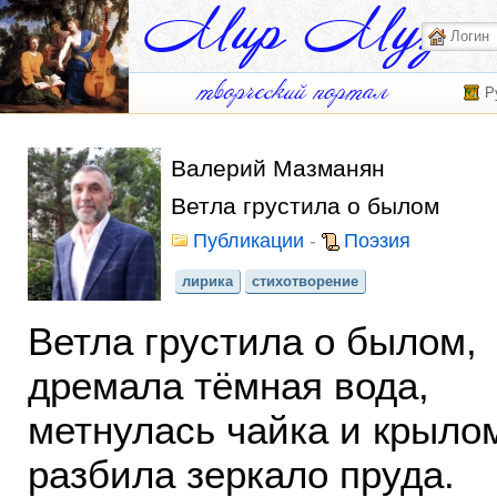
Р
Валерий Мазманян
Ветла грустила о былом
Публикации
-
Поэзия
лирика
стихотворение
Ветла грустила о былом,
дремала тёмная вода,
метнулась чайка и крыло
разбила зеркало пруда.