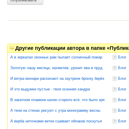
Опубликовать
Другие публикации автора в папке «Публи
А в зеркалах оконных рам пылает солнечный пожар
Блог
Золотую чашу месяца, захмелев, уронит ива в пруд
Блог
И ветра-звонари раскачают на заутрене бронзу берёз
Блог
И это выдумки пустые - твоя осенняя хандра
Блог
В закатном пламени калин сгорело всё, что было зря
Блог
А тени на стенах рисуют с утра монограмму весны
Блог
А верба ниточками ветки сшивает облаков лоскутья
Блог