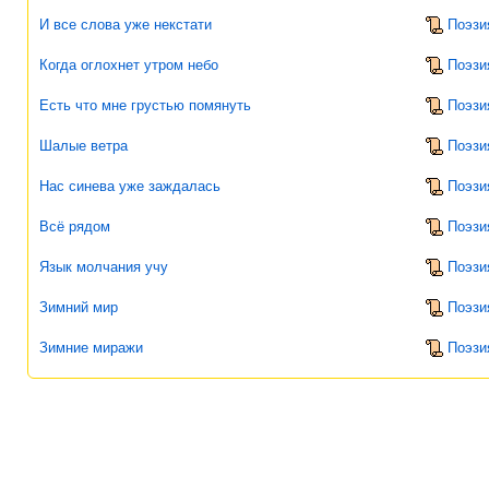
И все слова уже некстати
Поэзи
Когда оглохнет утром небо
Поэзи
Есть что мне грустью помянуть
Поэзи
Шалые ветра
Поэзи
Нас синева уже заждалась
Поэзи
Всё рядом
Поэзи
Язык молчания учу
Поэзи
Зимний мир
Поэзи
Зимние миражи
Поэзи