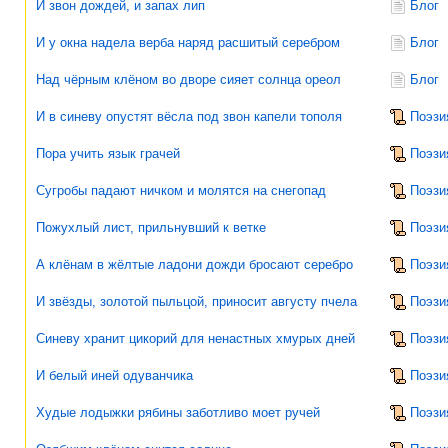
И звон дождей, и запах лип
Блог
И у окна надела верба наряд расшитый серебром
Блог
Над чёрным клёном во дворе сияет солнца ореол
Блог
И в синеву опустят вёсла под звон капели тополя
Поэзи
Пора учить язык грачей
Поэзи
Сугробы падают ничком и молятся на снегопад
Поэзи
Пожухлый лист, прильнувший к ветке
Поэзи
А клёнам в жёлтые ладони дожди бросают серебро
Поэзи
И звёзды, золотой пыльцой, приносит августу пчела
Поэзи
Синеву хранит цикорий для ненастных хмурых дней
Поэзи
И белый иней одуванчика
Поэзи
Худые лодыжки рябины заботливо моет ручей
Поэзи