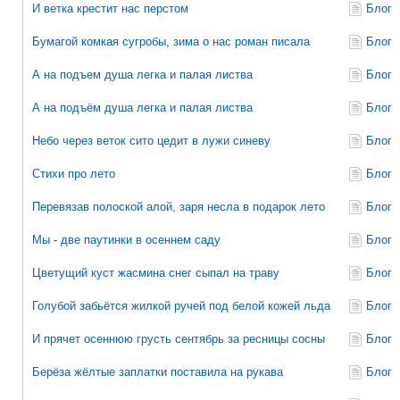
И ветка крестит нас перстом
Блог
Бумагой комкая сугробы, зима о нас роман писала
Блог
А на подъем душа легка и палая листва
Блог
А на подъём душа легка и палая листва
Блог
Небо через веток сито цедит в лужи синеву
Блог
Стихи про лето
Блог
Перевязав полоской алой, заря несла в подарок лето
Блог
Мы - две паутинки в осеннем саду
Блог
Цветущий куст жасмина снег сыпал на траву
Блог
Голубой забьётся жилкой ручей под белой кожей льда
Блог
И прячет осеннюю грусть сентябрь за ресницы сосны
Блог
Берёза жёлтые заплатки поставила на рукава
Блог