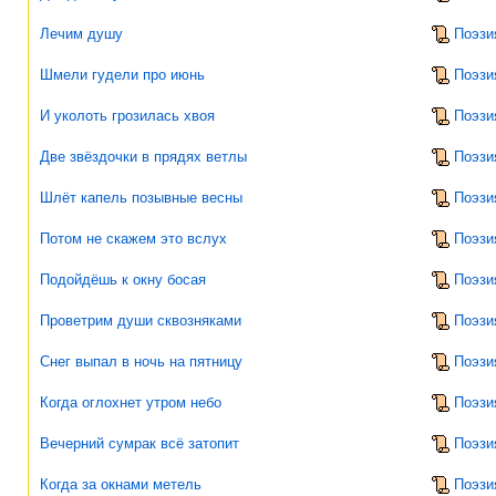
Лечим душу
Поэзи
Шмели гудели про июнь
Поэзи
И уколоть грозилась хвоя
Поэзи
Две звёздочки в прядях ветлы
Поэзи
Шлёт капель позывные весны
Поэзи
Потом не скажем это вслух
Поэзи
Подойдёшь к окну босая
Поэзи
Проветрим души сквозняками
Поэзи
Снег выпал в ночь на пятницу
Поэзи
Когда оглохнет утром небо
Поэзи
Вечерний сумрак всё затопит
Поэзи
Когда за окнами метель
Поэзи