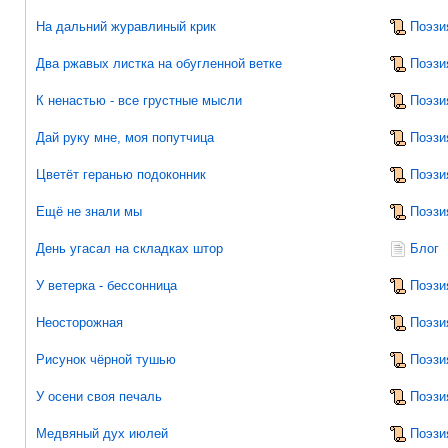
На дальний журавлиный крик
Поэзи
Два ржавых листка на обугленной ветке
Поэзи
К ненастью - все грустные мысли
Поэзи
Дай руку мне, моя попутчица
Поэзи
Цветёт геранью подоконник
Поэзи
Ещё не знали мы
Поэзи
День угасал на складках штор
Блог
У ветерка - бессонница
Поэзи
Неосторожная
Поэзи
Рисунок чёрной тушью
Поэзи
У осени своя печаль
Поэзи
Медвяный дух июлей
Поэзи