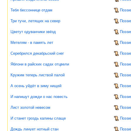
Тебя бессоннице отдам
Поэзи
Три тучи, летящих на север
Поэзи
Цветут одуванчики звёзд
Поэзи
Метелям - в память лет
Поэзи
Серебрился декабрьский снег
Поэзи
Яблони в райских садах отцвели
Поэзи
Кружим теперь листвой палой
Поэзи
А осень уйдёт в зиму нищей
Поэзи
И напишут дожди о нас повесть
Поэзи
Лист золотой невесом
Поэзи
И станет гроздь калины слаще
Поэзи
Дождь линует нотный стан
Поэзи