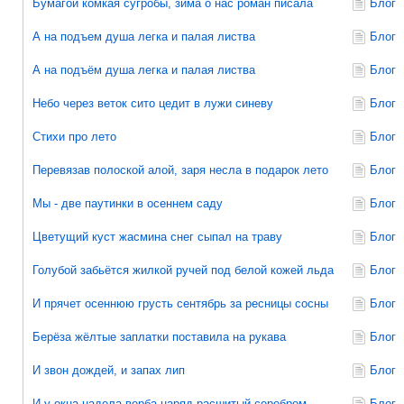
Бумагой комкая сугробы, зима о нас роман писала
Блог
А на подъем душа легка и палая листва
Блог
А на подъём душа легка и палая листва
Блог
Небо через веток сито цедит в лужи синеву
Блог
Стихи про лето
Блог
Перевязав полоской алой, заря несла в подарок лето
Блог
Мы - две паутинки в осеннем саду
Блог
Цветущий куст жасмина снег сыпал на траву
Блог
Голубой забьётся жилкой ручей под белой кожей льда
Блог
И прячет осеннюю грусть сентябрь за ресницы сосны
Блог
Берёза жёлтые заплатки поставила на рукава
Блог
И звон дождей, и запах лип
Блог
И у окна надела верба наряд расшитый серебром
Блог