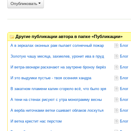
Опубликовать
Другие публикации автора в папке «Публикации»
А в зеркалах оконных рам пылает солнечный пожар
Блог
Золотую чашу месяца, захмелев, уронит ива в пруд
Блог
И ветра-звонари раскачают на заутрене бронзу берёз
Блог
И это выдумки пустые - твоя осенняя хандра
Блог
В закатном пламени калин сгорело всё, что было зря
Блог
А тени на стенах рисуют с утра монограмму весны
Блог
А верба ниточками ветки сшивает облаков лоскутья
Блог
И ветка крестит нас перстом
Блог