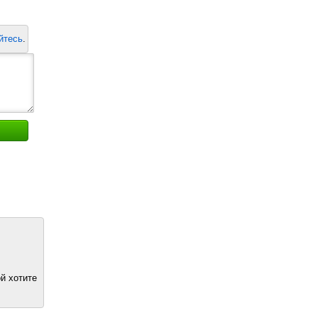
йтесь
.
й хотите