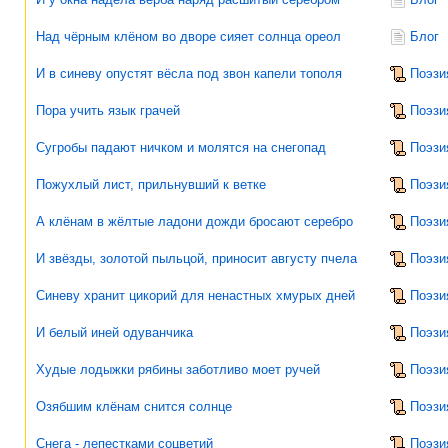
Над чёрным клёном во дворе сияет солнца ореол
Блог
И в синеву опустят вёсла под звон капели тополя
Поэзи
Пора учить язык грачей
Поэзи
Сугробы падают ничком и молятся на снегопад
Поэзи
Пожухлый лист, прильнувший к ветке
Поэзи
А клёнам в жёлтые ладони дожди бросают серебро
Поэзи
И звёзды, золотой пыльцой, приносит августу пчела
Поэзи
Синеву хранит цикорий для ненастных хмурых дней
Поэзи
И белый иней одуванчика
Поэзи
Худые лодыжки рябины заботливо моет ручей
Поэзи
Озябшим клёнам снится солнце
Поэзи
Снега - лепестками соцветий
Поэзи