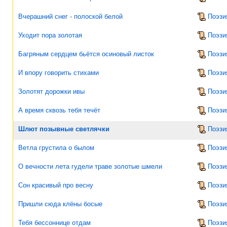
Вчерашний снег - полоской белой
Поэзи
Уходит пора золотая
Поэзи
Багряным сердцем бьётся осиновый листок
Поэзи
И впору говорить стихами
Поэзи
Золотят дорожки ивы
Поэзи
А время сквозь тебя течёт
Поэзи
Шлют позывные светлячки
Поэзи
Ветла грустила о былом
Поэзи
О вечности лета гудели траве золотые шмели
Поэзи
Сон красивый про весну
Поэзи
Пришли сюда клёны босые
Поэзи
Тебя бессоннице отдам
Поэзи