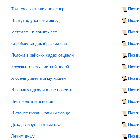
Три тучи, летящих на север
Поэзи
Цветут одуванчики звёзд
Поэзи
Метелям - в память лет
Поэзи
Серебрился декабрьский снег
Поэзи
Яблони в райских садах отцвели
Поэзи
Кружим теперь листвой палой
Поэзи
А осень уйдёт в зиму нищей
Поэзи
И напишут дожди о нас повесть
Поэзи
Лист золотой невесом
Поэзи
И станет гроздь калины слаще
Поэзи
Дождь линует нотный стан
Поэзи
Лечим душу
Поэзи