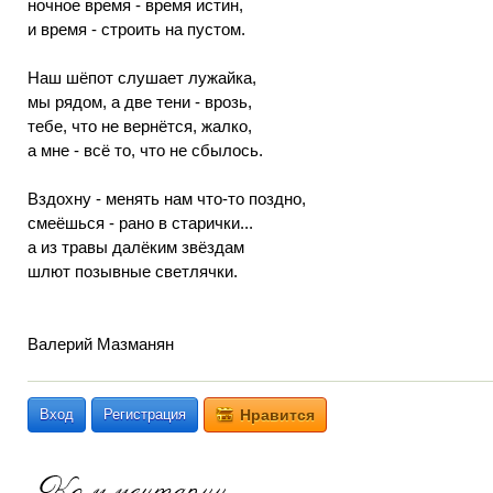
ночное время - время истин,
и время - строить на пустом.
Наш шёпот слушает лужайка,
мы рядом, а две тени - врозь,
тебе, что не вернётся, жалко,
а мне - всё то, что не сбылось.
Вздохну - менять нам что-то поздно,
смеёшься - рано в старички...
а из травы далёким звёздам
шлют позывные светлячки.
Валерий Мазманян
Вход
Регистрация
Нравится