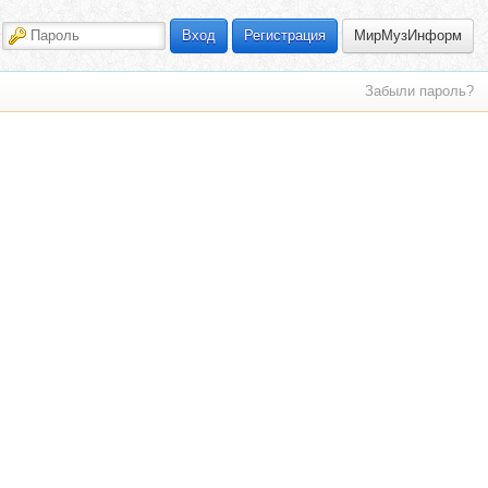
МирМузИнформ
Вход
Регистрация
Забыли пароль?