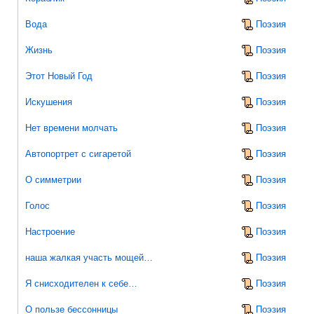
Вода
Поэзия
Жизнь
Поэзия
Этот Новый Год
Поэзия
Искушения
Поэзия
Нет времени молчать
Поэзия
Автопортрет с сигаретой
Поэзия
О симметрии
Поэзия
Голос
Поэзия
Настроение
Поэзия
наша жалкая участь мощей…
Поэзия
Я снисходителен к себе…
Поэзия
О пользе бессонницы
Поэзия