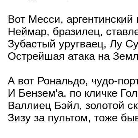
Вот Месси, аргентинский 
Неймар, бразилец, ставл
Зубастый уругваец, Лу С
Острейшая атака на Земл
А вот Рональдо, чудо-пор
И Бензем'а, по кличке Гол
Валлиец Бэйл, золотой ск
Зизу за пультом, тоже бы