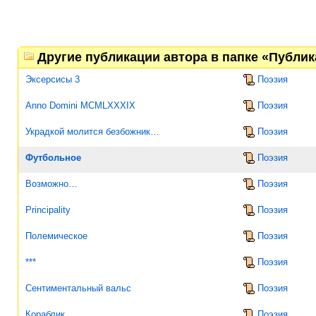
Другие публикации автора в папке «Публи
Эксерсисы 3
Поэзия
Anno Domini MCMLXXXIX
Поэзия
Украдкой молится безбожник…
Поэзия
Футбольное
Поэзия
Возможно…
Поэзия
Principality
Поэзия
Полемическое
Поэзия
***
Поэзия
Сентиментальный вальс
Поэзия
Кораблик
Поэзия