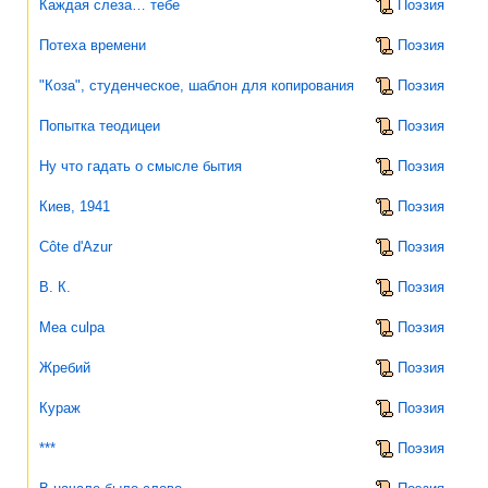
Каждая слеза… тебе
Поэзия
Потеха времени
Поэзия
"Коза", студенческое, шаблон для копирования
Поэзия
Попытка теодицеи
Поэзия
Ну что гадать о смысле бытия
Поэзия
Киев, 1941
Поэзия
Côte d'Azur
Поэзия
В. К.
Поэзия
Mea culpa
Поэзия
Жребий
Поэзия
Кураж
Поэзия
***
Поэзия