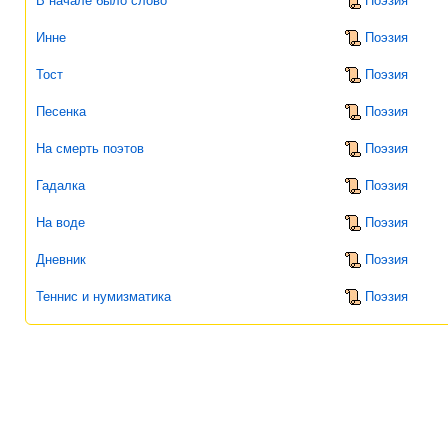
В начале было слово
Поэзия
Инне
Поэзия
Тост
Поэзия
Песенка
Поэзия
На смерть поэтов
Поэзия
Гадалка
Поэзия
На воде
Поэзия
Дневник
Поэзия
Теннис и нумизматика
Поэзия