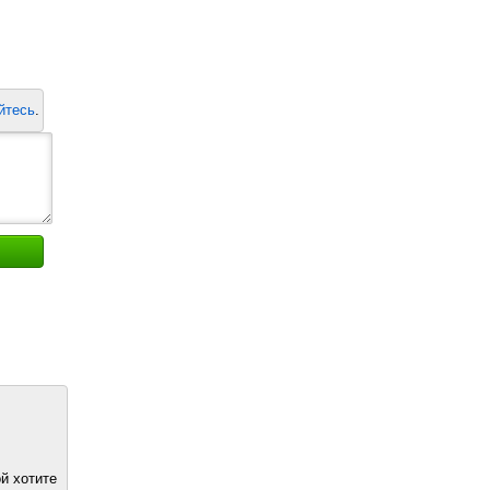
йтесь
.
й хотите