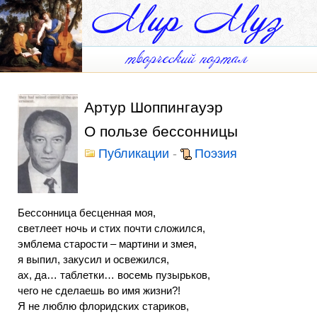
Артур Шоппингауэр
О пользе бессонницы
Публикации
-
Поэзия
Бессонница бесценная моя,
светлеет ночь и стих почти сложился,
эмблема старости – мартини и змея,
я выпил, закусил и освежился,
ах, да… таблетки… восемь пузырьков,
чего не сделаешь во имя жизни?!
Я не люблю флоридских стариков,