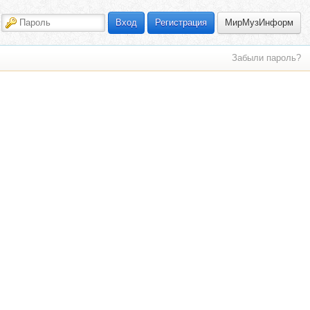
МирМузИнформ
Вход
Регистрация
Забыли пароль?