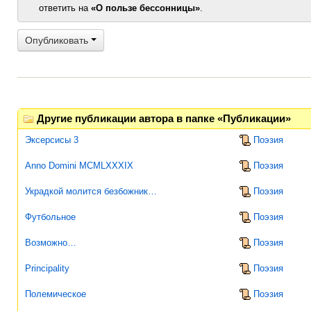
ответить на
«О пользе бессонницы»
.
Опубликовать
Другие публикации автора в папке «Публикации»
Эксерсисы 3
Поэзия
Anno Domini MCMLXXXIX
Поэзия
Украдкой молится безбожник…
Поэзия
Футбольное
Поэзия
Возможно…
Поэзия
Principality
Поэзия
Полемическое
Поэзия