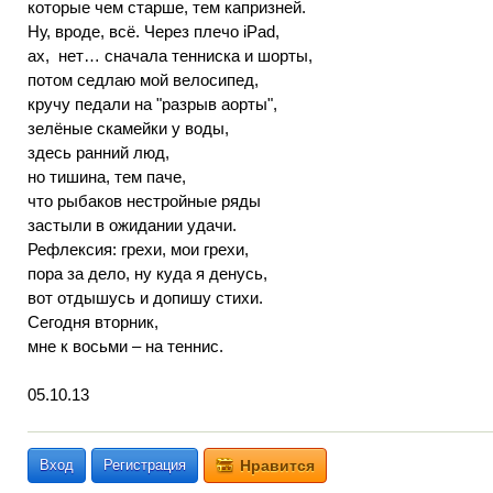
которые чем старше, тем капризней.
Ну, вроде, всё. Через плечо iPad,
ах, нет… сначала тенниска и шорты,
потом седлаю мой велосипед,
кручу педали на "разрыв аорты",
зелёные скамейки у воды,
здесь ранний люд,
но тишина, тем паче,
что рыбаков нестройные ряды
застыли в ожидании удачи.
Рефлексия: грехи, мои грехи,
пора за дело, ну куда я денусь,
вот отдышусь и допишу стихи.
Сегодня вторник,
мне к восьми – на теннис.
05.10.13
Вход
Регистрация
Нравится