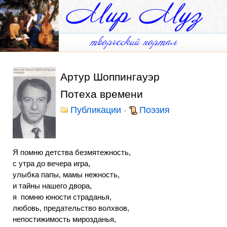
Артур Шоппингауэр
Потеха времени
Публикации
-
Поэзия
Я помню детства безмятежность,
с утра до вечера игра,
улыбка папы, мамы нежность,
и тайны нашего двора,
я помню юности страданья,
любовь, предательство волхвов,
непостижимость мирозданья,