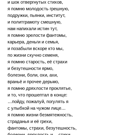
и шок отвергнутых стихов,
я помню молодость грешную,
подружки, пьянки, институт,
и политграмоту смешную,
нам напихали истин тут,
я помню зрелости фантомы,
карьера, деньги и семья,
и позабыли вскоре кто мы,
по жизни скучно семеня,
я помню старость, её страхи
и безутешности ярмо,
болезни, боли, охи, ахи,
враньё и прочее дерьмо,
я помню дряхлости проклятье,
и то, что прошептал в конце:
…пойду, пожалуй, погулять я
с улыбкой на чужом лице…
я помню жизни безмятежность,
страданья и её грехи,
фантомы, страхи, безутешность,
болезни, дряхлость и… стихи.