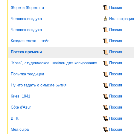
Жорж и Жоржетта
Поэзия
Человек воздуха
Иллюстрация 
Человек воздуха
Поэзия
Каждая слеза… тебе
Поэзия
Потеха времени
Поэзия
"Коза", студенческое, шаблон для копирования
Поэзия
Попытка теодицеи
Поэзия
Ну что гадать о смысле бытия
Поэзия
Киев, 1941
Поэзия
Côte d'Azur
Поэзия
В. К.
Поэзия
Mea culpa
Поэзия