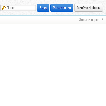
МирМузИнформ
Вход
Регистрация
Забыли пароль?