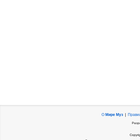
О
Мире Муз
|
Прави
Разр
Copyri