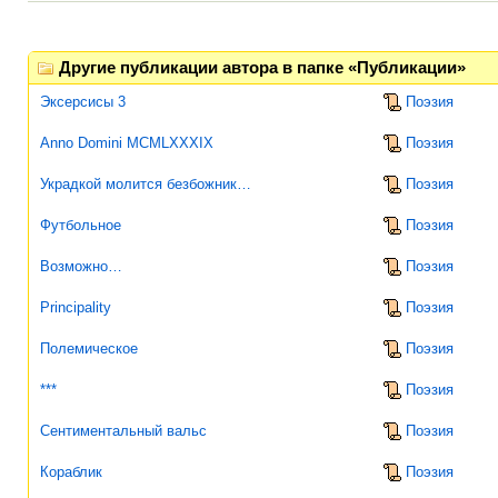
Другие публикации автора в папке «Публикации»
Эксерсисы 3
Поэзия
Anno Domini MCMLXXXIX
Поэзия
Украдкой молится безбожник…
Поэзия
Футбольное
Поэзия
Возможно…
Поэзия
Principality
Поэзия
Полемическое
Поэзия
***
Поэзия
Сентиментальный вальс
Поэзия
Кораблик
Поэзия