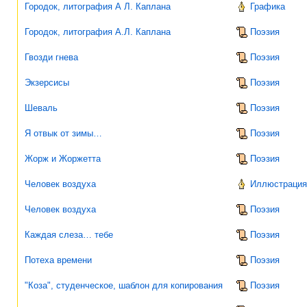
Городок, литография А Л. Каплана
Графика
Городок, литография А.Л. Каплана
Поэзия
Гвозди гнева
Поэзия
Экзерсисы
Поэзия
Шеваль
Поэзия
Я отвык от зимы…
Поэзия
Жорж и Жоржетта
Поэзия
Человек воздуха
Иллюстрация 
Человек воздуха
Поэзия
Каждая слеза… тебе
Поэзия
Потеха времени
Поэзия
"Коза", студенческое, шаблон для копирования
Поэзия