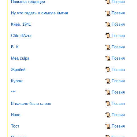
Попытка теодицеи
Поэзия
Ну что гадать о смысле бытия
Поэзия
Киев, 1941
Поэзия
Côte d'Azur
Поэзия
В. К.
Поэзия
Mea culpa
Поэзия
Жребий
Поэзия
Кураж
Поэзия
***
Поэзия
В начале было слово
Поэзия
Инне
Поэзия
Тост
Поэзия