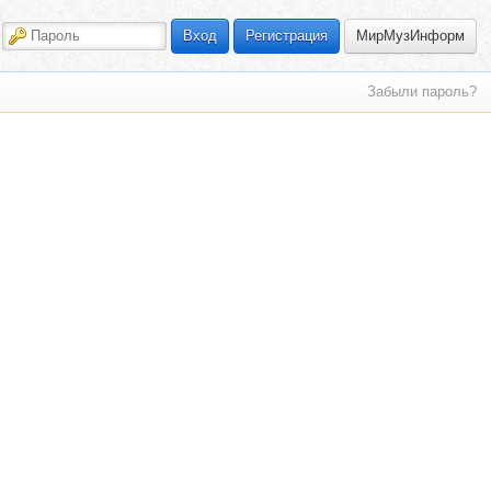
МирМузИнформ
Вход
Регистрация
Забыли пароль?