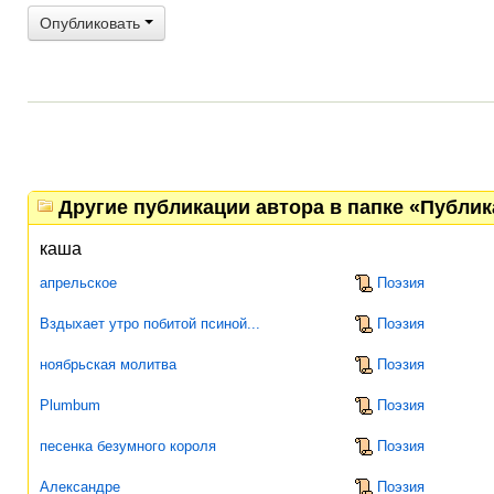
Опубликовать
Другие публикации автора в папке «Публи
каша
апрельское
Поэзия
Вздыхает утро побитой псиной...
Поэзия
ноябрьская молитва
Поэзия
Plumbum
Поэзия
песенка безумного короля
Поэзия
Александре
Поэзия