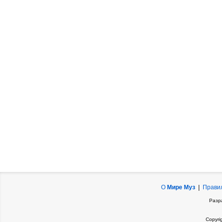
О
Мире Муз
|
Прави
Разр
Copyri