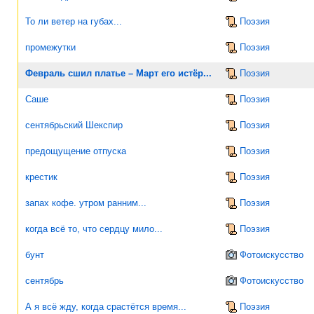
То ли ветер на губах...
Поэзия
промежутки
Поэзия
Февраль сшил платье – Март его истёр...
Поэзия
Саше
Поэзия
сентябрьский Шекспир
Поэзия
предощущение отпуска
Поэзия
крестик
Поэзия
запах кофе. утром ранним...
Поэзия
когда всё то, что сердцу мило...
Поэзия
бунт
Фотоискусство
сентябрь
Фотоискусство
А я всё жду, когда срастётся время...
Поэзия