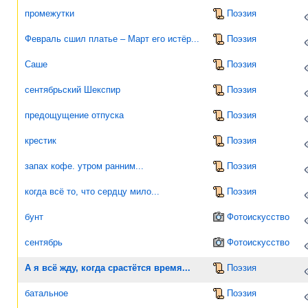
промежутки
Поэзия
Февраль сшил платье – Март его истёр...
Поэзия
Саше
Поэзия
сентябрьский Шекспир
Поэзия
предощущение отпуска
Поэзия
крестик
Поэзия
запах кофе. утром ранним...
Поэзия
когда всё то, что сердцу мило...
Поэзия
бунт
Фотоискусство
сентябрь
Фотоискусство
А я всё жду, когда срастётся время...
Поэзия
батальное
Поэзия