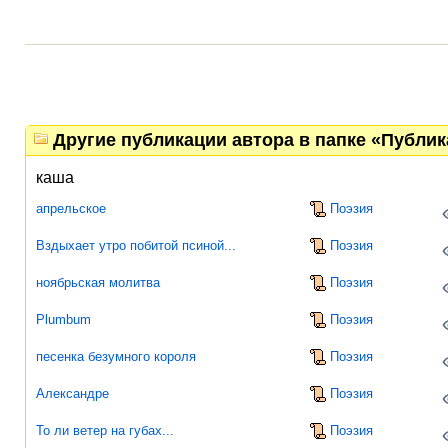
Другие публикации автора в папке «Публи
каша
апрельское
Поэзия
Вздыхает утро побитой псиной...
Поэзия
ноябрьская молитва
Поэзия
Plumbum
Поэзия
песенка безумного короля
Поэзия
Александре
Поэзия
То ли ветер на губах...
Поэзия