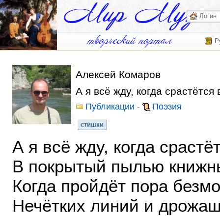
Р
Алексей Комаров
А я всё жду, когда срастётся 
Публикации
-
Поэзия
стишки
А я всё жду, когда срастё
В покрытый пылью книжн
Когда пройдёт пора безм
Нечётких линий и дрожащ