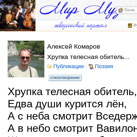
Р
Алексей Комаров
Хрупка телесная обитель...
Публикации
-
Поэзия
стихотворение
Хрупка телесная обитель,
Едва души курится лён,
А с неба смотрит Вседер
А в небо смотрит Вавилон