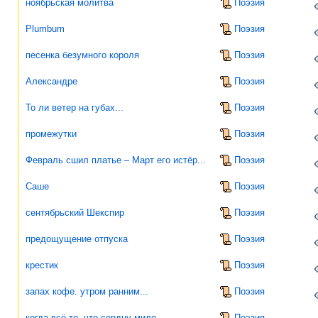
ноябрьская молитва
Поэзия
Plumbum
Поэзия
песенка безумного короля
Поэзия
Александре
Поэзия
То ли ветер на губах...
Поэзия
промежутки
Поэзия
Февраль сшил платье – Март его истёр...
Поэзия
Саше
Поэзия
сентябрьский Шекспир
Поэзия
предощущение отпуска
Поэзия
крестик
Поэзия
запах кофе. утром ранним...
Поэзия
когда всё то, что сердцу мило...
Поэзия