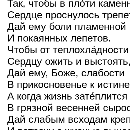
Так, чтобы в пло́ти камен
Сердце проснулось трепе
Дай ему боли пламенной
И покаянных лепетов.
Чтобы от теплохла́дности
Сердцу ожить и выстоять
Дай ему, Боже, слабости
В прикосновенье к истине
А когда жизнь зате́плится
В грязной весенней сырос
Дай слабым всходам креп