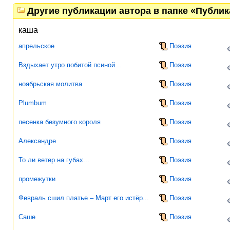
Другие публикации автора в папке «Публи
каша
апрельское
Поэзия
Вздыхает утро побитой псиной...
Поэзия
ноябрьская молитва
Поэзия
Plumbum
Поэзия
песенка безумного короля
Поэзия
Александре
Поэзия
То ли ветер на губах...
Поэзия
промежутки
Поэзия
Февраль сшил платье – Март его истёр...
Поэзия
Саше
Поэзия