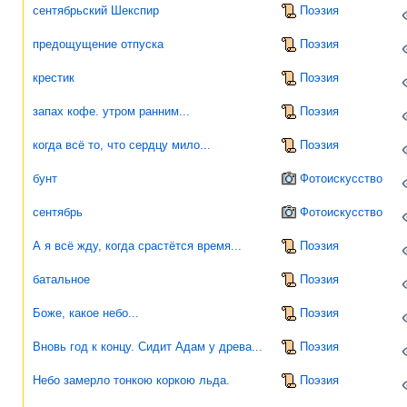
сентябрьский Шекспир
Поэзия
предощущение отпуска
Поэзия
крестик
Поэзия
запах кофе. утром ранним...
Поэзия
когда всё то, что сердцу мило...
Поэзия
бунт
Фотоискусство
сентябрь
Фотоискусство
А я всё жду, когда срастётся время...
Поэзия
батальное
Поэзия
Боже, какое небо...
Поэзия
Вновь год к концу. Сидит Адам у древа...
Поэзия
Небо замерло тонкою коркою льда.
Поэзия