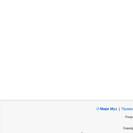
О
Мире Муз
|
Прави
Разр
Copyri