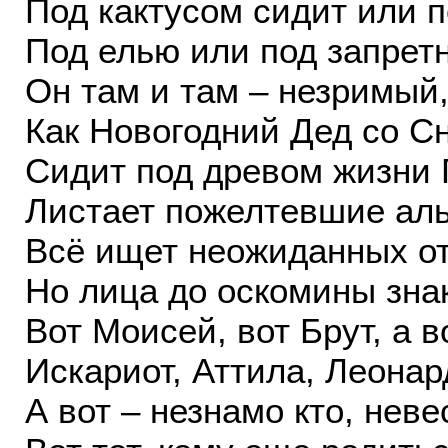
Под кактусом сидит или 
Под елью или под запре
Он там и там – незримый,
Как Новогодний Дед со С
Сидит под древом жизни 
Листает пожелтевшие ал
Всё ищет неожиданных о
Но лица до оскомины зна
Вот Моисей, вот Брут, а в
Искариот, Аттила, Леонар
А вот – незнамо кто, неве