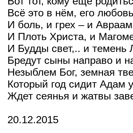
Вот тот, кому еще родит
Всё это в нём, его любовь
И боль, и грех – и Авраам
И Плоть Христа, и Магоме
И Будды свет,.. и темень
Бредут сыны направо и н
Незыблем Бог, земная тв
Который год сидит Адам у
Ждет сеянья и жатвы зав
20.12.2015