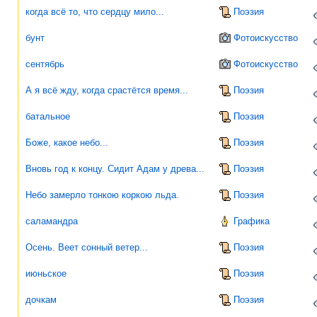
когда всё то, что сердцу мило...
Поэзия
бунт
Фотоискусство
сентябрь
Фотоискусство
А я всё жду, когда срастётся время...
Поэзия
батальное
Поэзия
Боже, какое небо...
Поэзия
Вновь год к концу. Сидит Адам у древа...
Поэзия
Небо замерло тонкою коркою льда.
Поэзия
саламандра
Графика
Осень. Веет сонный ветер...
Поэзия
июньское
Поэзия
дочкам
Поэзия