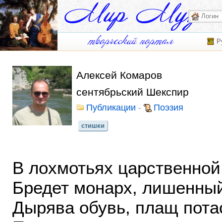
Р
Алексей Комаров
сентябрьский Шекспир
Публикации
-
Поэзия
стишки
В лохмотьях царственной
Бредет монарх, лишенный
Дырява обувь, плащ пота