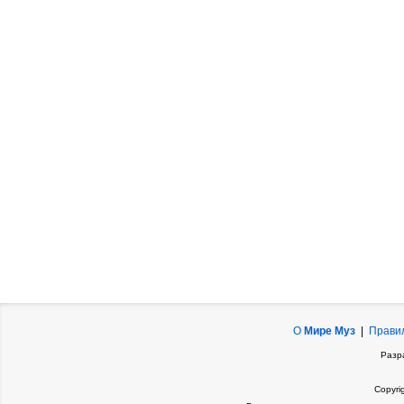
О
Мире Муз
|
Прави
Разр
Copyri